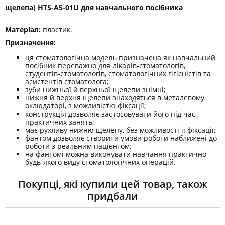
щелепа) HTS-A5-01U для навчального посібника
Матеріал:
пластик.
Призначення:
ця стоматологічна модель призначена як навчальний
посібник переважно для лікарів-стоматологів,
студентів-стоматологів, стоматологічних гігієністів та
асистентів стоматолога;
зуби нижньої й верхньої щелепи знімні;
нижня й верхня щелепи знаходяться в металевому
оклюдаторі, з можливістю фіксації;
конструкція дозволяє застосовувати його під час
практичних занять;
має рухливу нижню щелепу, без можливості ​​її фіксації;
фантом дозволяє створити умови роботи наближені до
роботи з реальним пацієнтом;
на фантомі можна виконувати навчання практично
будь-якого виду стоматологічних операцій.
Покупці, які купили цей товар, також
придбали