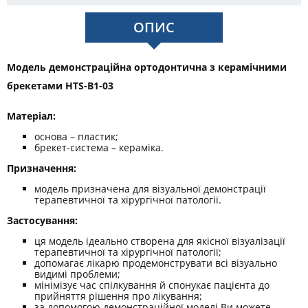
ОПИС
Модель демонстраційна ортодонтична з керамічними
брекетами HTS-B1-03
Матеріал:
основа – пластик;
брекет-система – кераміка.
Призначення:
модель призначена для візуальної демонстрації
терапевтичної та хірургічної патології.
Застосування:
ця модель ідеально створена для якісної візуалізації
терапевтичної та хірургічної патології;
допомагає лікарю продемонструвати всі візуально
видимі проблеми;
мінімізує час спілкування й спонукає пацієнта до
прийняття рішення про лікування;
за допомогою демонстраційної моделі Ви можете