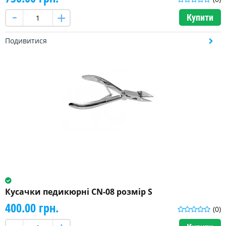
113
мм
Купити
(1)
Подивитися
114
мм
(1)
118
мм
(2)
120
мм
(6)
більше
Кусачки педикюрні CN-08 розмір S
400.00 грн.
(0)