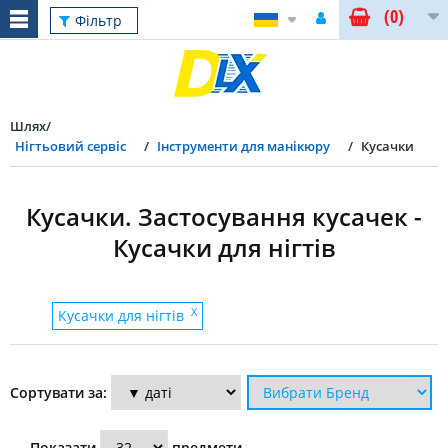
(0)
Скинути
Фільтр
Шлях
Нігтьовий сервіс
Інструменти для манікюру
Кусачки
Кусачки. Застосування кусачек -
Кусачки для нігтів
Фільтр
X
Кусачки для нігтів
Застосування
Сортувати за:
кусачек
Показати
предмети