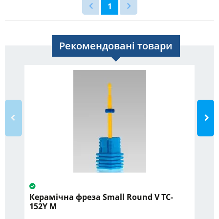
1
Рекомендовані товари
Керамічна фреза Small Round V TC-
He
152Y M