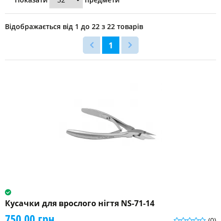
Кусачки
для
нігтів
Відображається від 1 до 22 з 22 товарів
(22)
1
Кусачки
для
кутикулы
(8)
Кусачки
для
шкіри
(19)
Длина
инструмента
110
мм
(1)
Кусачки для врослого нігтя NS-71-14
750.00 грн.
(0)