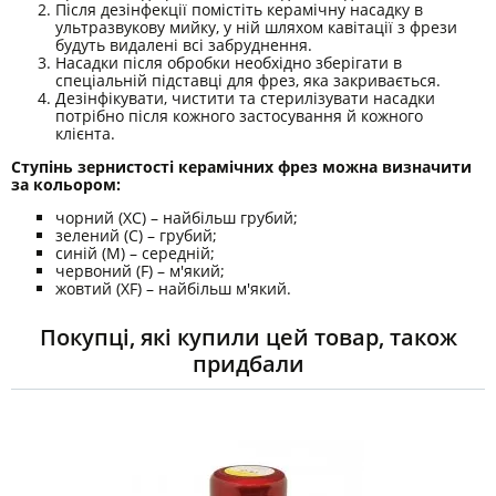
Після дезінфекції помістіть керамічну насадку в
ультразвукову мийку, у ній шляхом кавітації з фрези
будуть видалені всі забруднення.
Насадки після обробки необхідно зберігати в
спеціальній підставці для фрез, яка закривається.
Дезінфікувати, чистити та стерилізувати насадки
потрібно після кожного застосування й кожного
клієнта.
Ступінь зернистості керамічних фрез можна визначити
за кольором:
чорний (XC) – найбільш грубий;
зелений (C) – грубий;
синій (M) – середній;
червоний (F) – м'який;
жовтий (XF) – найбільш м'який.
Покупці, які купили цей товар, також
придбали