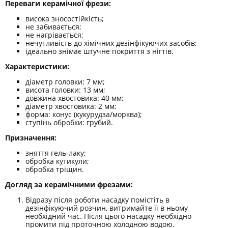
Переваги керамічної фрези:
висока зносостійкість;
не забивається;
не нагрівається;
нечутливість до хімічних дезінфікуючих засобів;
ідеально знімає штучне покриття з нігтів.
Характеристики:
діаметр головки: 7 мм;
висота головки: 13 мм;
довжина хвостовика: 40 мм;
діаметр хвостовика: 2 мм;
форма: конус (кукурудза/морква);
ступінь обробки: грубий.
Призначення:
зняття гель-лаку;
обробка кутикули;
обробка тріщин.
Догляд за керамічними фрезами:
Відразу після роботи насадку помістіть в
дезінфікуючий розчин, витримайте її в ньому
необхідний час. Після цього насадку необхідно
промити під проточною холодною водою.