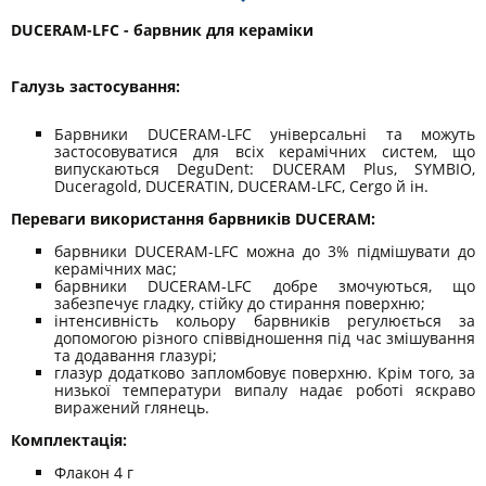
DUCERAM-LFC - барвник для кераміки
Галузь застосування:
Барвники DUCERAM-LFC універсальні та можуть
застосовуватися для всіх керамічних систем, що
випускаються DeguDent: DUCERAM Plus, SYMBIO,
Duceragold, DUCERATIN, DUCERAM-LFC, Cergo й ін.
Переваги використання барвників DUCERAM:
барвники DUCERAM-LFC можна до 3% підмішувати до
керамічних мас;
барвники DUCERAM-LFC добре змочуються, що
забезпечує гладку, стійку до стирання поверхню;
інтенсивність кольору барвників регулюється за
допомогою різного співвідношення під час змішування
та додавання глазурі;
глазур додатково запломбовує поверхню. Крім того, за
низької температури випалу надає роботі яскраво
виражений глянець.
Комплектація:
Флакон 4 г