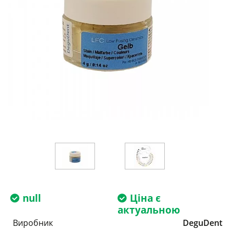
null
Ціна є
актуальною
Виробник
DeguDent