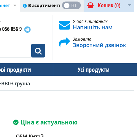
Кошик
(0)
ТАК
НІ
В асортименті
бінет
и
У вас є питання?
Напишіть нам
) 056 056 9
Замовте
Зворотний дзвінок
ові продукти
Усі продукти
FBB03 груша
Ціна є актуальною
OEM-Китай