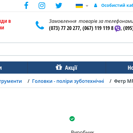
Особистий ка
жди в
Замовлення товарів за телефонам
ни
(073) 77 20 277, (067) 119 119 8
, (095
и
Акції
Н
струменти
Головки - поліри зуботехнічні
Фетр M
Виробник