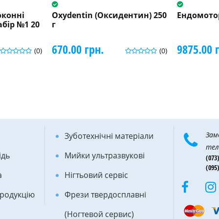
конні
Oxydentin (Оксидентин) 250
Ендомотор
абір №1 20
г
670.00 грн.
9875.00 
(0)
(0)
Зам
Зуботехнічні матеріали
тел
ідь
Мийки ультразвукові
(073)
(095)
а
Нігтьовий сервіс
продукцію
Фрези твердосплавні
(Ногтевой сервис)