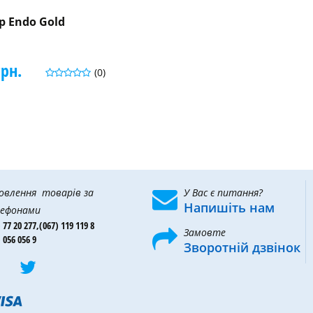
 Endo Gold
грн.
(0)
овлення товарів за
У Вас є питання?
Напишіть нам
ефонами
 77 20 277,
(067) 119 119 8
Замовте
 056 056 9
Зворотній дзвінок