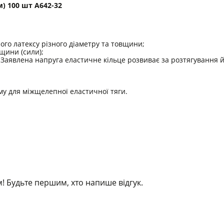
м) 100 шт A642-32
ного латексу різного діаметру та товщини;
щини (сили);
. Заявлена напруга еластичне кільце розвиває за розтягування й
му для міжщелепної еластичної тяги.
! Будьте першим, хто напише відгук.