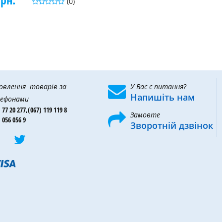
(0)
овлення товарів за
У Вас є питання?
Напишіть нам
ефонами
 77 20 277,
(067) 119 119 8
Замовте
 056 056 9
Зворотній дзвінок