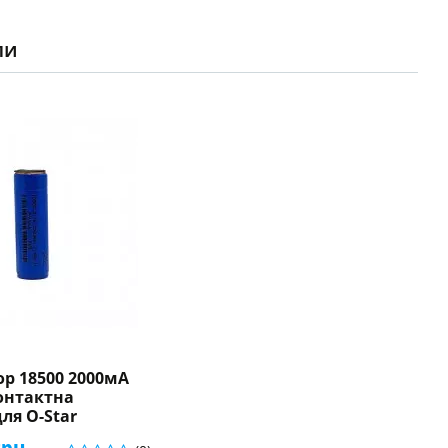
ли
р 18500 2000мА
контактна
для O-Star
грн.