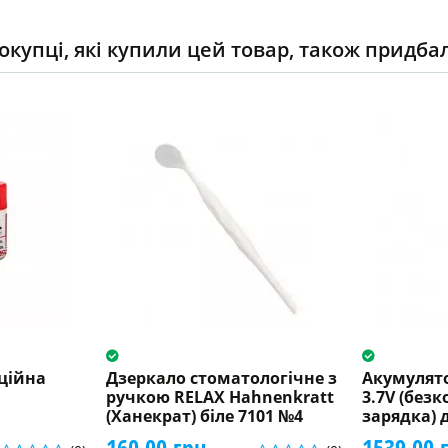
окупці, які купили цей товар, також придба
аційна
Дзеркало стоматологічне з
Акумулято
ручкою RELAX Hahnenkratt
3.7V (без
(Ханекрат) біле 7101 №4
зарядка) 
160.00 грн.
1539.00 