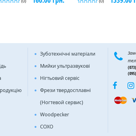
(0)
(0)
Зам
Зуботехнічні матеріали
тел
ідь
Мийки ультразвукові
(073)
(095)
а
Нігтьовий сервіс
продукцію
Фрези твердосплавні
(Ногтевой сервис)
Woodpecker
COXO