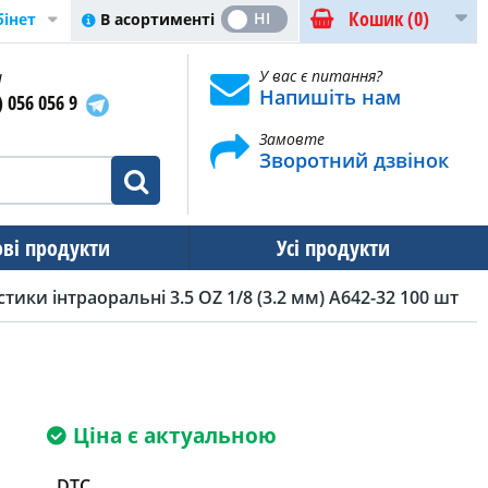
Кошик
(0)
ТАК
НІ
В асортименті
бінет
и
У вас є питання?
Напишіть нам
) 056 056 9
Замовте
Зворотний дзвінок
ові продукти
Усі продукти
стики інтраоральні 3.5 OZ 1/8 (3.2 мм) A642-32 100 шт
Ціна є актуальною
DTC