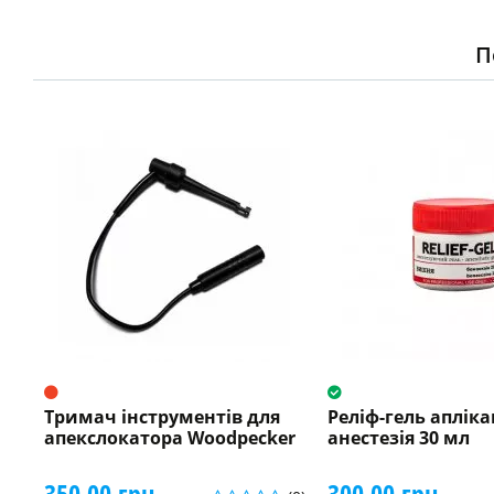
П
Тримач інструментів для
Реліф-гель аплік
апекслокатора Woodpecker
анестезія 30 мл
350.00 грн.
300.00 грн.