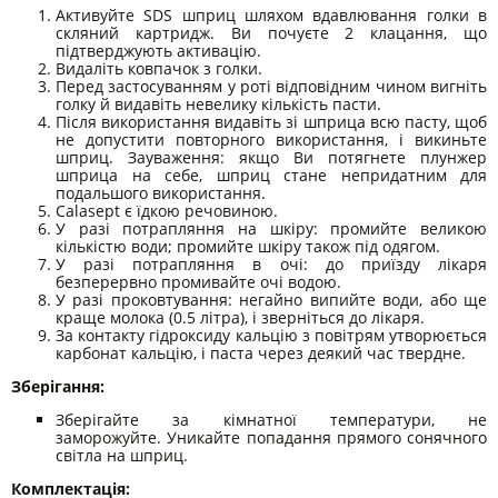
Активуйте SDS шприц шляхом вдавлювання голки в
скляний картридж. Ви почуєте 2 клацання, що
підтверджують активацію.
Видаліть ковпачок з голки.
Перед застосуванням у роті відповідним чином вигніть
голку й видавіть невелику кількість пасти.
Після використання видавіть зі шприца всю пасту, щоб
не допустити повторного використання, і викиньте
шприц. Зауваження: якщо Ви потягнете плунжер
шприца на себе, шприц стане непридатним для
подальшого використання.
Calasept є їдкою речовиною.
У разі потрапляння на шкіру: промийте великою
кількістю води; промийте шкіру також під одягом.
У разі потрапляння в очі: до приїзду лікаря
безперервно промивайте очі водою.
У разі проковтування: негайно випийте води, або ще
краще молока (0.5 літра), і зверніться до лікаря.
За контакту гідроксиду кальцію з повітрям утворюється
карбонат кальцію, і паста через деякий час твердне.
Зберігання:
Зберігайте за кімнатної температури, не
заморожуйте. Уникайте попадання прямого сонячного
світла на шприц.
Комплектація: