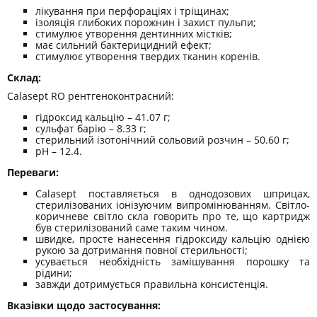
лікування при перфораціях і тріщинах;
ізоляція глибоких порожнин і захист пульпи;
стимулює утворення дентинних містків;
має сильний бактерицидний ефект;
стимулює утворення твердих тканин коренів.
Склад:
Calasept RO рентгеноконтрасний:
гідроксид кальцію – 41.07 г;
сульфат барію – 8.33 г;
стерильний ізотонічний сольовий розчин – 50.60 г;
рН – 12.4.
Переваги:
Calasept поставляється в однодозових шприцах,
стерилізованих іонізуючим випромінюванням. Світло-
коричневе світло скла говорить про те, що картридж
був стерилізований саме таким чином.
швидке, просте нанесення гідроксиду кальцію однією
рукою за дотримання повної стерильності;
усувається необхідність замішування порошку та
рідини;
завжди дотримується правильна консистенція.
Вказівки щодо застосування: