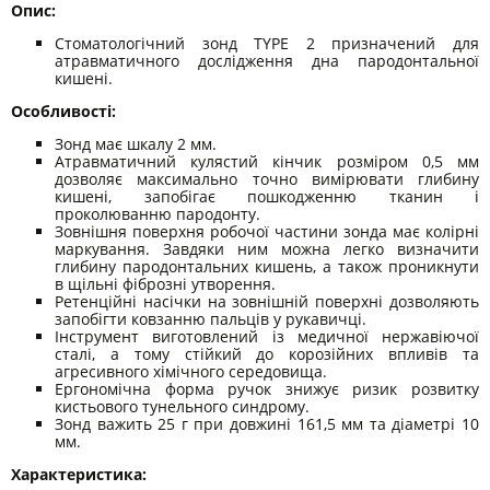
Опис:
Стоматологічний зонд TYPE 2 призначений для
атравматичного дослідження дна пародонтальної
кишені.
Особливості:
Зонд має шкалу 2 мм.
Атравматичний кулястий кінчик розміром 0,5 мм
дозволяє максимально точно вимірювати глибину
кишені, запобігає пошкодженню тканин і
проколюванню пародонту.
Зовнішня поверхня робочої частини зонда має колірні
маркування. Завдяки ним можна легко визначити
глибину пародонтальних кишень, а також проникнути
в щільні фіброзні утворення.
Ретенційні насічки на зовнішній поверхні дозволяють
запобігти ковзанню пальців у рукавичці.
Інструмент виготовлений із медичної нержавіючої
сталі, а тому стійкий до корозійних впливів та
агресивного хімічного середовища.
Ергономічна форма ручок знижує ризик розвитку
кистьового тунельного синдрому.
Зонд важить 25 г при довжині 161,5 мм та діаметрі 10
мм.
Характеристика: