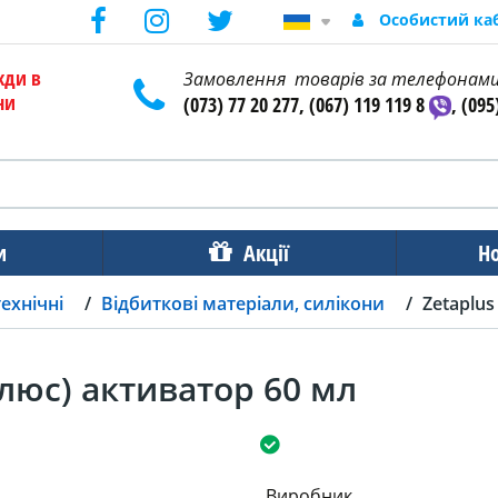
Особистий ка
жди в
Замовлення товарів за телефонам
ни
(073) 77 20 277, (067) 119 119 8
, (095
и
Акції
Н
ехнічні
Відбиткові матеріали, cилікони
Zetaplus
Плюс) активатор 60 мл
Виробник