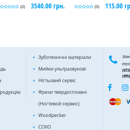
3540.00 грн.
115.00 г
(0)
(0)
Зам
Зуботехнічні матеріали
тел
ідь
Мийки ультразвукові
(073)
(095)
а
Нігтьовий сервіс
продукцію
Фрези твердосплавні
(Ногтевой сервис)
Woodpecker
COXO