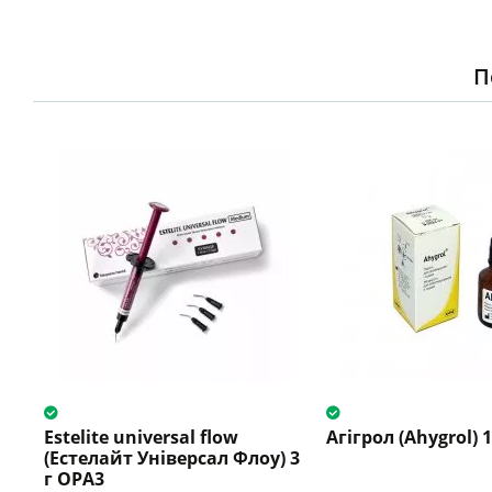
П
Estelite universal flow
Агігрол (Ahygrol) 1
(Естелайт Універсал Флоу) 3
г OPA3