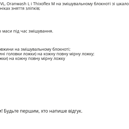
L, Oranwash L і Thixoflex M на змішувальному блокноті зі шкал
іках зняття зліпків;
 маси під час змішування.
довжини на змішувальному блокноті;
жині головки ложки) на кожну повну мірну ложку;
ожки) на кожну повну мірну ложку
! Будьте першим, хто напише відгук.