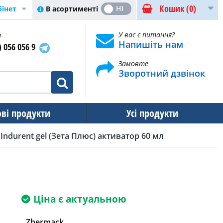
Кошик
(0)
ТАК
НІ
В асортименті
бінет
и
У вас є питання?
Напишіть нам
) 056 056 9
Замовте
Зворотний дзвінок
ові продукти
Усі продукти
 Indurent gel (Зета Плюс) активатор 60 мл
Ціна є актуальною
Zhermack