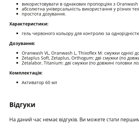
використовувати в однакових пропорціях з Oranwash V
абсолютна універсальність використання у різних техн
простота дозування.
Характеристики:
гель червоного кольору для контролю за однорідністю
Дозування:
Oranwash VL, Oranwash L, Thixoflex M: смужки однієї 
Zetaplus Soft, Zetaplus, Orthogum: дві смужки (по дов
Zetalabor, Titanium: дві смужки (по довжині головки л
Комплектація:
Активатор 60 мл
Відгуки
На даний час немає відгуків. Ви можете стати першим