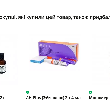
окупці, які купили цей товар, також придба
2 г
AH Plus (Эйч плюс) 2 x 4 мл
Мономер - 