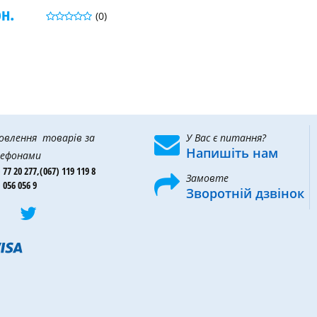
рн.
(0)
овлення товарів за
У Вас є питання?
Напишіть нам
ефонами
 77 20 277,
(067) 119 119 8
Замовте
 056 056 9
Зворотній дзвінок