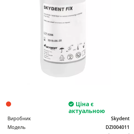
Ціна є
актуальною
Виробник
Skydent
Модель
DZI004011