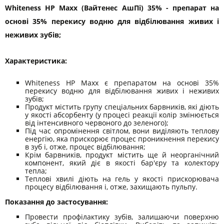
Whiteness HP Maxx (Вайтенес АшПі) 35% - препарат на
основі 35% перекису водню для відбілювання живих і
неживих зубів;
Характеристика:
Whiteness HP Maxx є препаратом на основі 35%
перекису водню для відбілювання живих і неживих
зубів;
Продукт містить групу спеціальних барвників, які діють
у якості абсорбенту (у процесі реакції колір змінюється
від інтенсивного червоного до зеленого);
Під час опромінення світлом, вони виділяють теплову
енергію, яка прискорює процес проникнення перекису
в зуб і, отже, процес відбілювання;
Крім барвників, продукт містить ще й неорганічний
компонент, який діє в якості бар'єру та колектору
тепла;
Теплові хвилі діють на гель у якості прискорювача
процесу відбілювання і, отже, захищають пульпу.
Показання до застосування:
Провести профілактику зубів, залишаючи поверхню