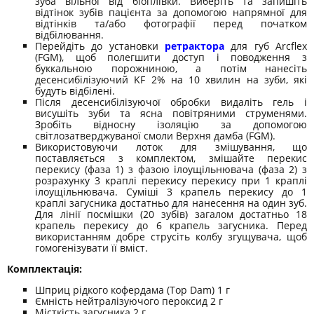
зуба вільної від біоплівки. Виберіть та запишіть
відтінок зубів пацієнта за допомогою напрямної для
відтінків та/або фотографії перед початком
відбілювання.
Перейдіть до установки
ретрактора
для губ Arcflex
(FGM), щоб полегшити доступ і поводження з
буккальною порожниною, а потім нанесіть
десенсибілізуючий KF 2% на 10 хвилин на зуби, які
будуть відбілені.
Після десенсибілізуючої обробки видаліть гель і
висушіть зуби та ясна повітряними струменями.
Зробіть відносну ізоляцію за допомогою
світлозатверджуваної смоли Верхня дамба (FGM).
Використовуючи лоток для змішування, що
поставляється з комплектом, змішайте перекис
перекису (фаза 1) з фазою ілоущільнювача (фаза 2) з
розрахунку 3 краплі перекису перекису при 1 краплі
ілоущільнювача. Суміші 3 крапель перекису до 1
краплі загусника достатньо для нанесення на один зуб.
Для лінії посмішки (20 зубів) загалом достатньо 18
крапель перекису до 6 крапель загусника. Перед
використанням добре струсіть колбу згущувача, щоб
гомогенізувати її вміст.
Комплектація:
Шприц рідкого кофердама (Top Dam) 1 г
Ємність нейтралізуючого пероксид 2 г
Місткість загусника 2 г