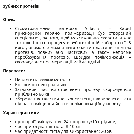
зубних протезів
Опис:
Стоматологічний матеріал Villacryl H Rapid
прискореної гарячої полімеризації був створений
спеціально для того, щоб максимально скоротити час
технологічного процесу в зуботехнічній лабораторії. З
його допомогою можна виготовляти пластини знімних
протезів, повних або часткових, а також непряме
перебазування протезів. Швидка полімеризація –
скорочує час полімеризації майже вдвічі.
Переваги:
Не містить важких металів
Біологічно нейтральний
Загальний час виготовлення протезу скорочується
приблизно 60 хв.
Збереження пластичної консистенції акрилового тіста
під час поміщення його в полімеризаційну кювету.
Характеристики:
пропорції змішування: 24 г порошку/10 г рідини;
час приготування тіста: 8-10 хв
час придатності тіста для використання: 20 хв