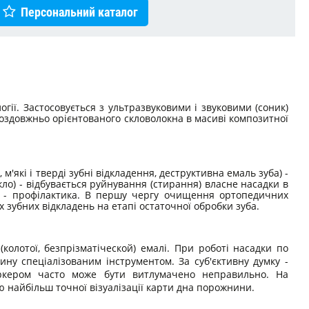
Персональний каталог
ії. Застосовується з ультразвуковими і звуковими (соник)
 поздовжньо орієнтованого скловолокна в масиві композитної
м'які і тверді зубні відкладення, деструктивна емаль зуба) -
кло) - відбувається руйнування (стирання) власне насадки в
я: - профілактика. В першу чергу очищення ортопедичних
х зубних відкладень на етапі остаточної обробки зуба.
олотої, безпрізматіческой) емалі. При роботі насадки по
ину спеціалізованим інструментом. За суб'єктивну думку -
аркером часто може бути витлумачено неправильно. На
найбільш точної візуалізації карти дна порожнини.