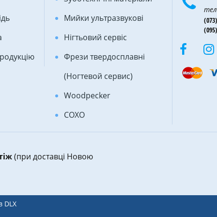
тел
ідь
Мийки ультразвукові
(073)
(095)
а
Нігтьовий сервіс
продукцію
Фрези твердосплавні
(Ногтевой сервис)
Woodpecker
COXO
атіж
(при доставці Новою
в DLX