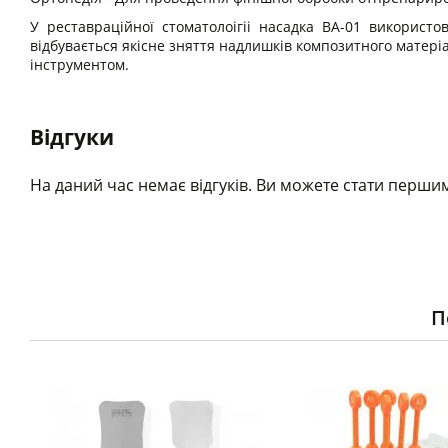
У реставраційної стоматолоігіі насадка ВА-01 використо
відбувається якісне зняття надлишків композитного матері
інструментом.
Відгуки
На даний час немає відгуків. Ви можете стати першим
П