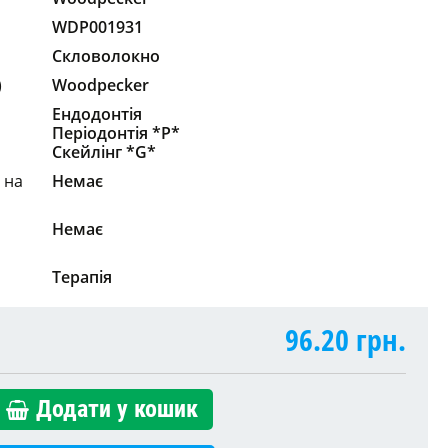
WDP001931
Скловолокно
)
Woodpecker
Ендодонтія
Періодонтія *P*
Скейлінг *G*
 на
Немає
Немає
Терапія
96.20
грн.
Додати у кошик