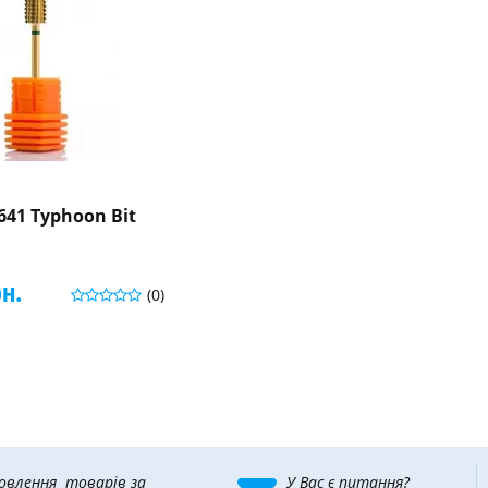
641 Typhoon Bit
рн.
(0)
овлення товарів за
У Вас є питання?