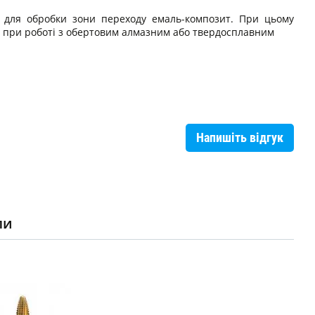
ї - для обробки зони переходу емаль-композит. При цьому
ся при роботі з обертовим алмазним або твердосплавним
Напишіть відгук
ли