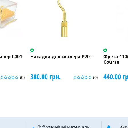
йзер C001
Насадка для скалера P20T
Фреза 110
Course
380.00 грн.
440.00 г
(0)
(0)
Зам
Зуботехнічні матеріали