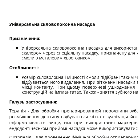
Універсальна скловолоконна насадка
Призначення:
Універсальна скловолоконна насадка для використанн
скалером через спеціальну насадку, призначену для кр
смоли з металевим хвостовиком.
Особливості:
Розмір скловолокна і міцності смоли підібрані таким ч
відбувається його видалення. При зіткненні насадки 
місці контакту. При цьому поверхневі ушкодження 
конструкцій на імплантатах. Також - зняття зубного на
Галузь застосування:
Терапія - Для обробки препарированной порожнини зуба в
розм'якшення дентину відбувається чітка візуалізація йо
інформативність вище, ніж при використанні маркері
ендодонтічеськом прийомі насадка може використовуватися
Ортопедія - Для проведення фінішної обробки отпрепариро