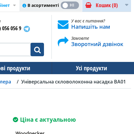
Кошик
(0)
ТАК
НІ
В асортименті
бінет
и
У вас є питання?
Напишіть нам
) 056 056 9
Замовте
Зворотний дзвінок
ові продукти
Усі продукти
алера
Універсальна скловолоконна насадка BA01
Ціна є актуальною
Woodpecker