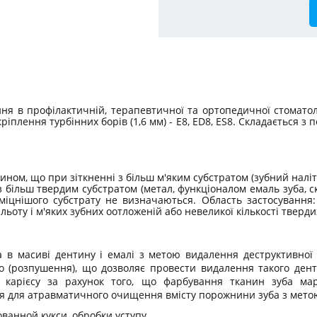
я в профілактичній, терапевтичної та ортопедичної стоматолог
іплення турбінних борів (1,6 мм) - E8, ED8, ES8. Складається з
ином, що при зіткненні з більш м'яким субстратом (зубний наліт, 
з більш твердим субстратом (метал, функціоналом емаль зуба, с
міцнішого субстрату не визначаються. Область застосуванн
льоту і м'яких зубних оотложеній або невеликої кількості тверди
 масиві дентину і емалі з метою видалення деструктивної (к
го (розпушення), що дозволяє провести видалення такого дент
в карієсу за рахунок того, що фарбування тканин зуба м
 для атравматичного очищення вмісту порожнини зуба з метою 
ванной кукси, обробки уступу.