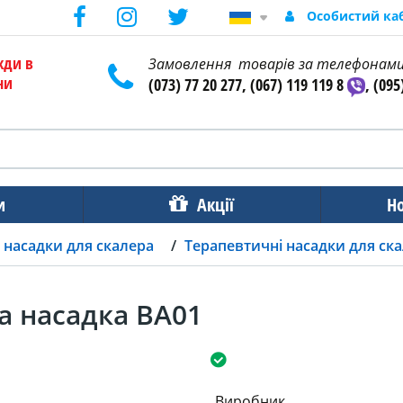
Особистий ка
жди в
Замовлення товарів за телефонам
ни
(073) 77 20 277, (067) 119 119 8
, (095
и
Акції
Н
 насадки для скалера
Терапевтичні насадки для ск
а насадка BA01
Виробник