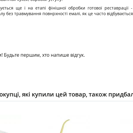
вується ще і на етапі фінішної обробки готової реставраці
алу без травмування повнрхності емалі, як це часто відбуваєть
! Будьте першим, хто напише відгук.
окупці, які купили цей товар, також придба