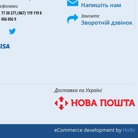
Напишіть нам
ефонами
 77 20 277,
(067) 119 119 8
Замовте
 056 056 9
Зворотній дзвінок
Доставка по Україні
eCommerce development by
Holbi