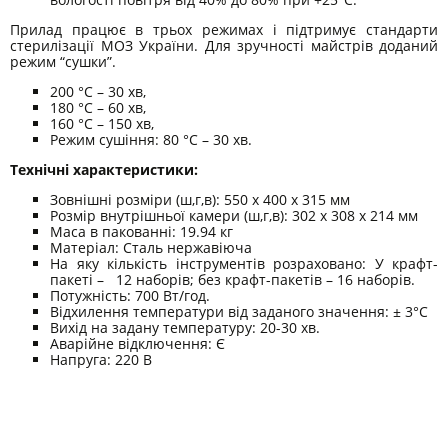
Прилад працює в трьох режимах і підтримує стандарти
стерилізації МОЗ України. Для зручності майстрів доданий
режим “сушки”.
200 °C – 30 хв,
180 °C – 60 хв,
160 °C – 150 хв,
Режим сушіння: 80 °C – 30 хв.
Технічні характеристики:
Зовнішні розміри (ш,г,в): 550 х 400 х 315 мм
Розмір внутрішньої камери (ш,г,в): 302 х 308 х 214 мм
Маса в пакованні: 19.94 кг
Матеріал: Сталь нержавіюча
На яку кількість інструментів розраховано: У крафт-
пакеті – 12 наборів; без крафт-пакетів – 16 наборів.
Потужність: 700 Вт/год.
Відхилення температури від заданого значення: ± 3°C
Вихід на задану температуру: 20-30 хв.
Аварійне відключення: Є
Напруга: 220 В