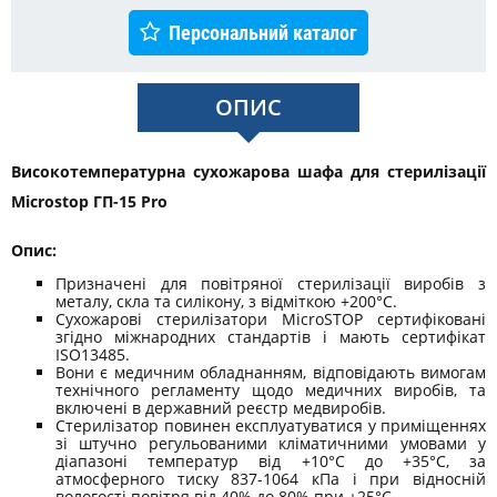
Персональний каталог
ОПИС
Високотемпературна сухожарова шафа для стерилізації
Microstop ГП-15 Pro
Опис:
Призначені для повітряної стерилізації виробів з
металу, скла та силікону, з відміткою +200°C.
Сухожарові стерилізатори MicroSTOP сертифіковані
згідно міжнародних стандартів і мають сертифікат
ISO13485.
Вони є медичним обладнанням, відповідають вимогам
технічного регламенту щодо медичних виробів, та
включені в державний реєстр медвиробів.
Стерилізатор повинен експлуатуватися у приміщеннях
зі штучно регульованими кліматичними умовами у
діапазоні температур від +10°C до +35°C, за
атмосферного тиску 837-1064 кПа і при відносній
вологості повітря від 40% до 80% при +25°C.