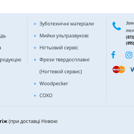
Зам
Зуботехнічні матеріали
тел
ідь
Мийки ультразвукові
(073)
(095)
а
Нігтьовий сервіс
продукцію
Фрези твердосплавні
(Ногтевой сервис)
Woodpecker
COXO
атіж
(при доставці Новою