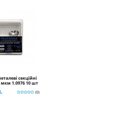
еталеві секційні
0 мкм 1.0976 10 шт
.
(0)