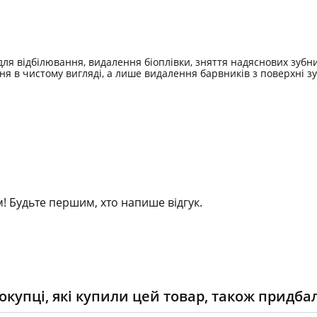
я відбілювання, видалення біоплівки, зняття надяснових зубних
ання в чистому вигляді, а лише видалення барвників з поверхні 
! Будьте першим, хто напише відгук.
окупці, які купили цей товар, також придба