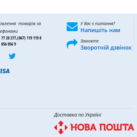
овлення товарів за
У Вас є питання?
Напишіть нам
ефонами
 77 20 277,
(067) 119 119 8
Замовте
 056 056 9
Зворотній дзвінок
Доставка по Україні