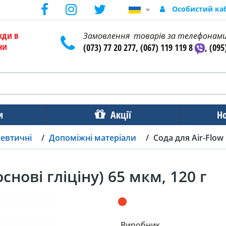
Особистий ка
жди в
Замовлення товарів за телефонам
ни
(073) 77 20 277, (067) 119 119 8
, (095
и
Акції
Н
певтичні
Допоміжні матеріали
Сода для Air-Flow 
снові гліціну) 65 мкм, 120 г
Виробник