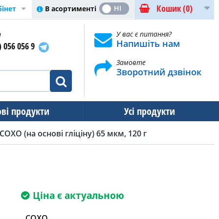
Кошик
(0)
ТАК
НІ
В асортименті
бінет
и
У вас є питання?
Напишіть нам
) 056 056 9
Замовте
Зворотний дзвінок
ові продукти
Усі продукти
СОХО (на основі гліціну) 65 мкм, 120 г
Ціна є актуальною
COXO