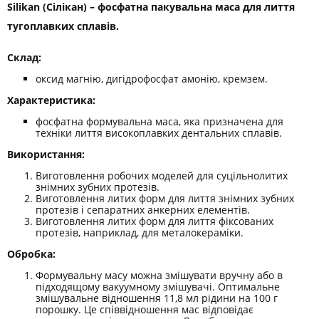
Silikan (Сілікан) – фосфатна пакувальна маса для лиття
тугоплавких сплавів.
Склад:
оксид магнію, дигідрофосфат амонію, кремзем.
Характеристика:
фосфатна формувальна маса, яка призначена для
техніки лиття високоплавких дентальних сплавів.
Використання:
Виготовлення робочих моделей для суцільнолитих
знімних зубних протезів.
Виготовлення литих форм для лиття знімних зубних
протезів і сепаратних анкерних елементів.
Виготовлення литих форм для лиття фіксованих
протезів, наприклад, для металокераміки.
Обробка:
Формувальну масу можна змішувати вручну або в
підходящому вакуумному змішувачі. Оптимальне
змішувальне відношення 11,8 мл рідини на 100 г
порошку. Це співвідношення мас відповідає