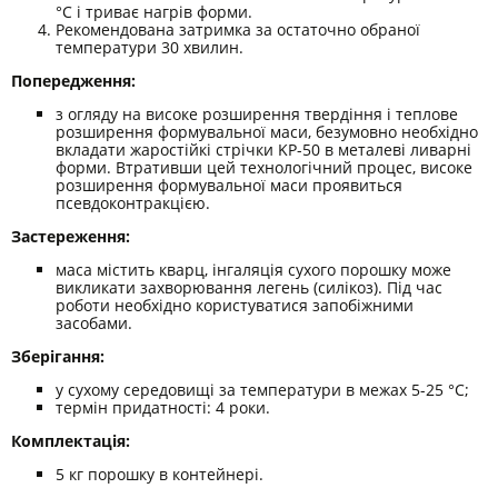
°С і триває нагрів форми.
Рекомендована затримка за остаточно обраної
температури 30 хвилин.
Попередження:
з огляду на високе розширення твердіння і теплове
розширення формувальної маси, безумовно необхідно
вкладати жаростійкі стрічки KP-50 в металеві ливарні
форми. Втративши цей технологічний процес, високе
розширення формувальної маси проявиться
псевдоконтракцією.
Застереження:
маса містить кварц, інгаляція сухого порошку може
викликати захворювання легень (силікоз). Під час
роботи необхідно користуватися запобіжними
засобами.
Зберігання:
у сухому середовищі за температури в межах 5-25 °С;
термін придатності: 4 роки.
Комплектація:
5 кг порошку в контейнері.