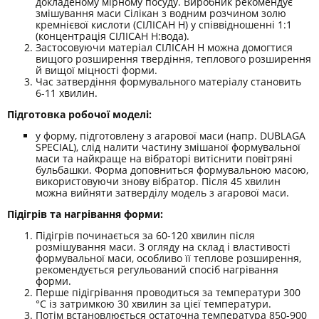
докладеному мірному посуду. Виробник рекомендує
змішування маси Сілікан з водним розчином золю
кремнієвої кислоти (СІЛІСАН Н) у співвідношенні 1:1
(концентрація СІЛІСАН Н:вода).
Застосовуючи матеріал СІЛІСАН Н можна домогтися
вищого розширення твердіння, теплового розширення
й вищої міцності форми.
Час затвердіння формувального матеріалу становить
6-11 хвилин.
Підготовка робочої моделі:
у форму, підготовлену з агарової маси (напр. DUBLAGA
SPECIAL), слід налити частину змішаної формувальної
маси та найкраще на вібраторі витіснити повітряні
бульбашки. Форма доповниться формувальною масою,
використовуючи знову вібратор. Після 45 хвилин
можна вийняти затверділу модель з агарової маси.
Підігрів та нагрівання форми:
Підігрів починається за 60-120 хвилин після
розмішування маси. З огляду на склад і властивості
формувальної маси, особливо її теплове розширення,
рекомендується регульований спосіб нагрівання
форми.
Перше підігрівання проводиться за температури 300
°С із затримкою 30 хвилин за цієї температури.
Потім встановлюється остаточна температура 850-900