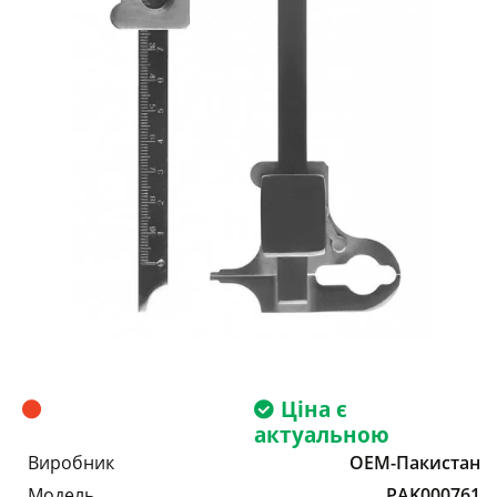
Ціна є
актуальною
Виробник
OEM-Пакистан
Модель
PAK000761