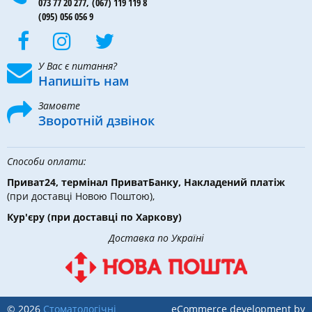
073 77 20 277,
(067) 119 119 8
(095) 056 056 9
У Вас є питання?
Напишіть нам
Замовте
Зворотній дзвінок
Способи оплати:
Приват24, термінал ПриватБанку, Накладений платіж
(при доставці Новою Поштою),
Кур'єру
(при доставці по Харкову)
Доставка по Україні
© 2026
Стоматологічні
eCommerce development by