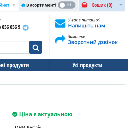
Кошик
(0)
ТАК
НІ
В асортименті
бінет
и
У вас є питання?
Напишіть нам
) 056 056 9
Замовте
Зворотний дзвінок
ові продукти
Усі продукти
Ціна є актуальною
OEM-Китай