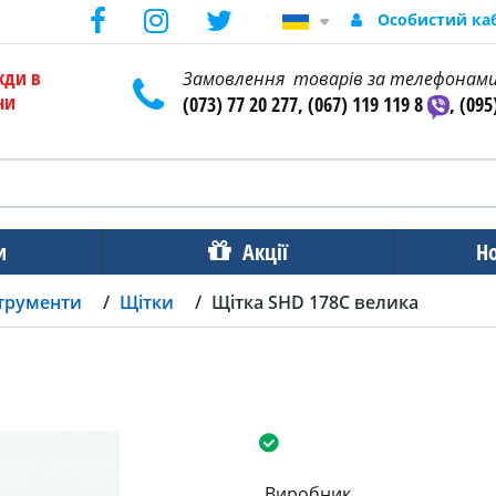
Особистий ка
жди в
Замовлення товарів за телефонам
ни
(073) 77 20 277, (067) 119 119 8
, (095
и
Акції
Н
струменти
Щітки
Щітка SHD 178C велика
Виробник