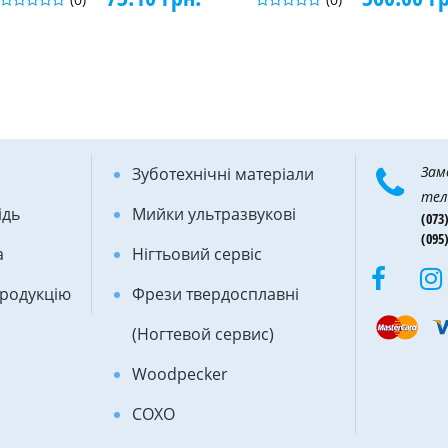
Зам
Зуботехнічні матеріали
тел
ідь
Мийки ультразвукові
(073)
(095)
а
Нігтьовий сервіс
продукцію
Фрези твердосплавні
(Ногтевой сервис)
Woodpecker
COXO