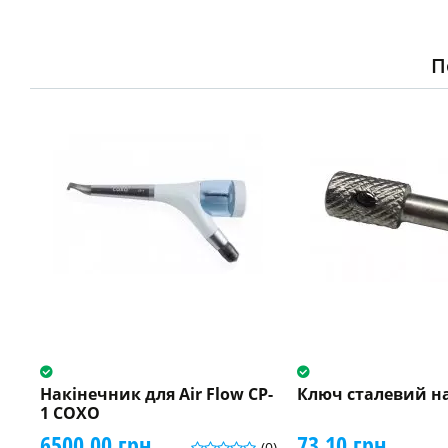
П
Накінечник для Air Flow CP-
Ключ сталевий 
1 COXO
6500.00 грн.
73.10 грн.
(0)