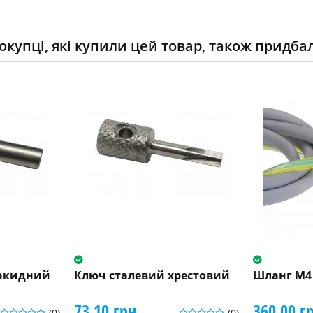
окупці, які купили цей товар, також придба
накидний
Ключ сталевий хрестовий
Шланг М4
73.10 грн.
360.00 г
(0)
(0)