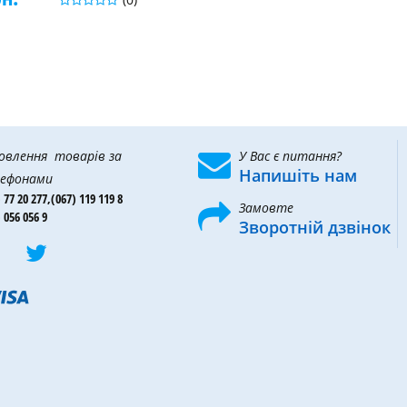
овлення товарів за
У Вас є питання?
Напишіть нам
ефонами
 77 20 277,
(067) 119 119 8
Замовте
 056 056 9
Зворотній дзвінок