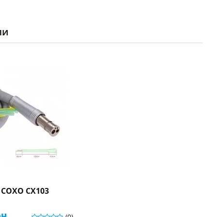
ли
 COXO CX103
рн.
(0)