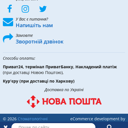
У Вас є питання?
Напишіть нам
Замовте
Зворотній дзвінок
Способи оплати:
Приват24, термінал ПриватБанку, Накладений платіж
(при доставці Новою Поштою),
Кур'єру
(при доставці по Харкову)
Доставка по Україні
© 2026
Стоматологічні
eCommerce development by
інструменти, матеріали та
Holbi
обладнання
в DLX