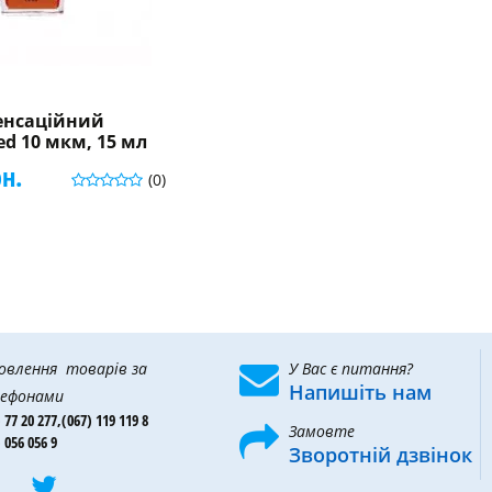
енсаційний
Red 10 мкм, 15 мл
рн.
(0)
овлення товарів за
У Вас є питання?
Напишіть нам
ефонами
 77 20 277,
(067) 119 119 8
Замовте
 056 056 9
Зворотній дзвінок