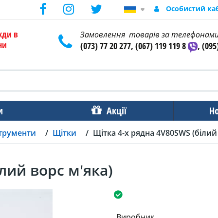
Особистий ка
жди в
Замовлення товарів за телефонам
ни
(073) 77 20 277, (067) 119 119 8
, (095
и
Акції
Н
струменти
Щітки
Щітка 4-х рядна 4V80SWS (білий
лий ворс м'яка)
Виробник