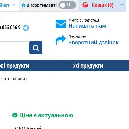
Кошик
(0)
ТАК
НІ
В асортименті
бінет
и
У вас є питання?
Напишіть нам
) 056 056 9
Замовте
Зворотний дзвінок
ові продукти
Усі продукти
 ворс м'яка)
Ціна є актуальною
OEM-Китай