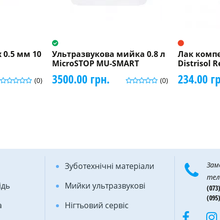
 0.5 мм 10
Ультразвукова мийка 0.8 л
Лак комп
MicroSTOP MU-SMART
Distrisol 
3500.00 грн.
234.00 г
(0)
(0)
Зам
Зуботехнічні матеріали
тел
ідь
Мийки ультразвукові
(073)
(095)
а
Нігтьовий сервіс