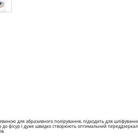
цевиною для абразивного полірування, підходить для шліфування
о до фісур і дуже швидко створюють оптимальний переддзеркал
ів.