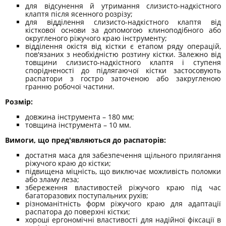
для відсунення й утримання слизисто-надкістного
клаптя після ясенного розрізу;
для відділення слизисто-надкістного клаптя від
кісткової основи за допомогою клиноподібного або
округленого ріжучого краю інструменту;
відділення окістя від кістки є етапом ряду операцій,
пов'язаних з необхідністю розтину кістки. Залежно від
товщини слизисто-надкістного клаптя і ступеня
спорідненості до підлягаючої кістки застосовують
распатори з гостро заточеною або закругленою
гранню робочої частини.
Розмір:
довжина інструмента – 180 мм;
товщина інструмента – 10 мм.
Вимоги, що пред'являються до распаторів:
достатня маса для забезпечення щільного прилягання
ріжучого краю до кістки;
підвищена міцність, що виключає можливість поломки
або зламу леза;
збереження властивостей ріжучого краю під час
багаторазових поступальних рухів;
різноманітність форм ріжучого краю для адаптації
распатора до поверхні кістки;
хороші ергономічні властивості для надійної фіксації в