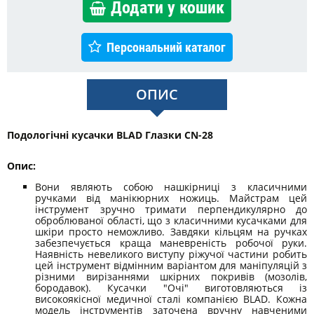
Додати у кошик
Персональний каталог
ОПИС
Подологічні кусачки BLAD Глазки CN-28
Опис:
Вони являють собою нашкірниці з класичними
ручками від манікюрних ножиць. Майстрам цей
інструмент зручно тримати перпендикулярно до
оброблюваної області, що з класичними кусачками для
шкіри просто неможливо. Завдяки кільцям на ручках
забезпечується краща маневреність робочої руки.
Наявність невеликого виступу ріжучої частини робить
цей інструмент відмінним варіантом для маніпуляцій з
різними вирізаннями шкірних покривів (мозолів,
бородавок). Кусачки "Очі" виготовляються із
високоякісної медичної сталі компанією BLAD. Кожна
модель інструментів заточена вручну навченими