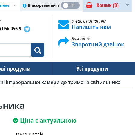
Кошик
(0)
ТАК
НІ
В асортименті
бінет
и
У вас є питання?
Напишіть нам
) 056 056 9
Замовте
Зворотний дзвінок
ові продукти
Усі продукти
ьні інтраоральної камери до тримача світильника
льника
Ціна є актуальною
OEM-Китай