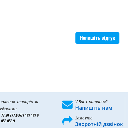
Напишіть відгук
овлення товарів за
У Вас є питання?
Напишіть нам
ефонами
 77 20 277,
(067) 119 119 8
Замовте
 056 056 9
Зворотній дзвінок