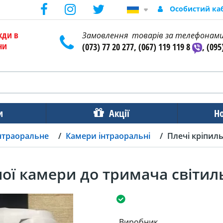
Особистий ка
жди в
Замовлення товарів за телефонам
ни
(073) 77 20 277, (067) 119 119 8
, (095
и
Акції
Н
нтраоральне
Камери інтраоральні
Плечі кріпил
ної камери до тримача світи
Виробник