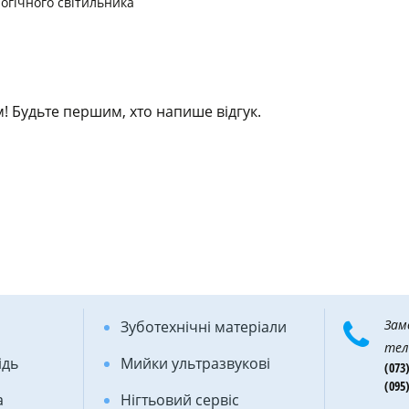
огічного світильника
! Будьте першим, хто напише відгук.
Зам
Зуботехнічні матеріали
тел
ідь
Мийки ультразвукові
(073)
(095)
а
Нігтьовий сервіс