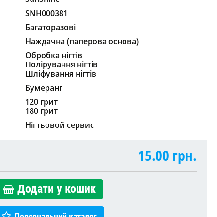
SNH000381
Багаторазові
Наждачна (паперова основа)
Обробка нігтів
Полірування нігтів
Шліфування нігтів
Бумеранг
120 грит
180 грит
Нігтьовой сервис
15.00
грн.
Додати у кошик
Персональний каталог