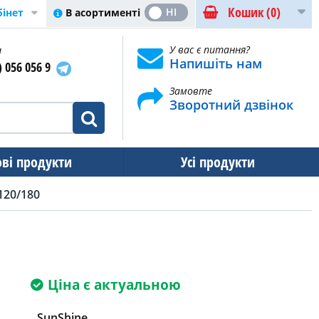
Кошик
(0)
ТАК
НІ
В асортименті
бінет
и
У вас є питання?
Напишіть нам
) 056 056 9
Замовте
Зворотний дзвінок
ові продукти
Усі продукти
120/180
Ціна є актуальною
SunShine