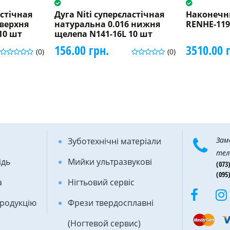
астічная
Дуга Niti суперєластічная
Наконечн
 верхня
натуральна 0.016 нижня
RENHE-11
10 шт
щелепа N141-16L 10 шт
156.00 грн.
3510.00 
(0)
(0)
Зам
Зуботехнічні матеріали
тел
ідь
Мийки ультразвукові
(073)
(095)
а
Нігтьовий сервіс
продукцію
Фрези твердосплавні
(Ногтевой сервис)