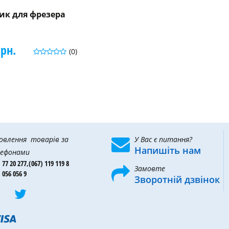
ик для фрезера
9
грн.
(0)
овлення товарів за
У Вас є питання?
Напишіть нам
ефонами
 77 20 277,
(067) 119 119 8
Замовте
 056 056 9
Зворотній дзвінок