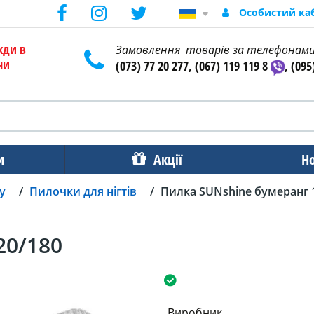
Особистий ка
жди в
Замовлення товарів за телефонам
ни
(073) 77 20 277, (067) 119 119 8
, (095
и
Акції
Н
у
Пилочки для нігтів
Пилка SUNshine бумеранг 
20/180
Виробник