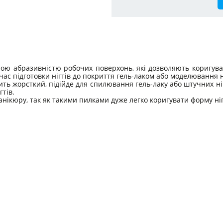
зною абразивністю робочих поверхонь, які дозволяють коригува
час підготовки нігтів до покриття гель-лаком або моделювання н
сить жорсткий, підійде для спилювання гель-лаку або штучних ні
гтів.
ікюру, так як такими пилками дуже легко коригувати форму ніг