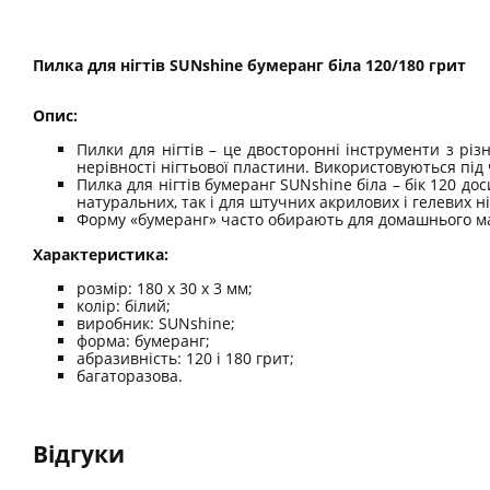
Пилка для нігтів SUNshine бумеранг біла 120/180 грит
Опис:
Пилки для нігтів – це двосторонні інструменти з рі
нерівності нігтьової пластини. Використовуються під 
Пилка для нігтів бумеранг SUNshine біла – бік 120 до
натуральних, так і для штучних акрилових і гелевих ні
Форму «бумеранг» часто обирають для домашнього ман
Характеристика:
розмір: 180 х 30 х 3 мм;
колір: білий;
виробник: SUNshine;
форма: бумеранг;
абразивність: 120 і 180 грит;
багаторазова.
Відгуки