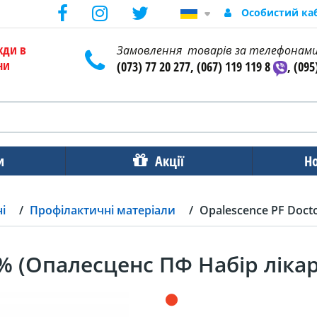
Особистий ка
жди в
Замовлення товарів за телефонам
ни
(073) 77 20 277, (067) 119 119 8
, (095
и
Акції
Н
і
Профілактичні матеріали
Opalescence PF Doct
20% (Опалесценс ПФ Набір ліка