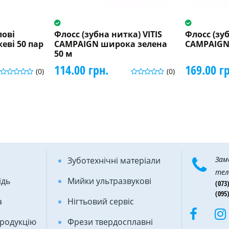
лові
Флосс (зубна нитка) VITIS
Флосс (зуб
еві 50 пар
CAMPAIGN широка зелена
CAMPAIGN
50 м
114.00 грн.
169.00 г
(0)
(0)
Зам
Зуботехнічні матеріали
тел
ідь
Мийки ультразвукові
(073)
(095)
а
Нігтьовий сервіс
продукцію
Фрези твердосплавні