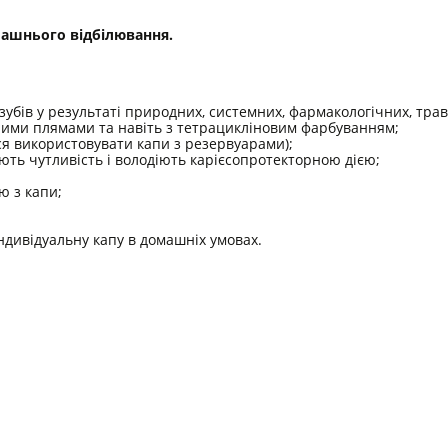
машнього відбілювання.
зубів у результаті природних, системних, фармакологічних, трав
ними плямами та навіть з тетрацикліновим фарбуванням;
ся використовувати капи з резервуарами);
ують чутливість і володіють карієсопротекторною дією;
ю з капи;
ндивідуальну капу в домашніх умовах.