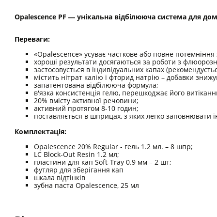
Opalescence PF ― унікальна відбілююча система для до
Переваги:
«Opalescence» усуває часткове або повне потемніння 
хороші результати досягаються за роботи з флюороз
застосовується в індивідуальних капах (рекомендуєть
містить нітрат калію і фторид натрію – добавки зниж
запатентована відбілююча формула;
в'язка консистенція гелю, перешкоджає його витіканн
20% вмісту активної речовини;
активний протягом 8-10 годин;
поставляється в шприцах, з яких легко заповнювати і
Комплектація:
Opalescence 20% Regular - гель 1.2 мл. – 8 шпр;
LC Bloсk-Out Resin 1.2 мл;
пластини для кап Soft-Tray 0.9 мм – 2 шт;
футляр для зберігання кап
шкала відтінків
зубна паста Opalescence, 25 мл