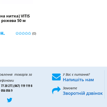
на нитка) VITIS
 рожева 50 м
рн.
(0)
овлення товарів за
У Вас є питання?
Напишіть нам
ефонами
 77 20 277,
(067) 119 119 8
Замовте
 056 056 9
Зворотній дзвінок