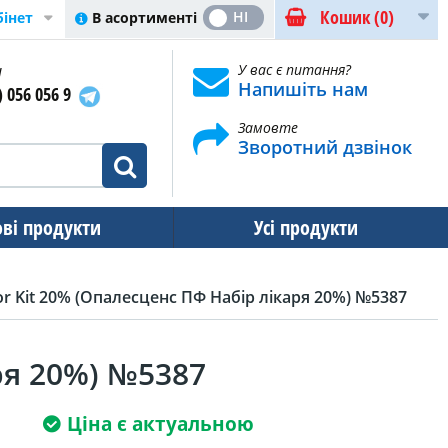
Кошик
(0)
ТАК
НІ
В асортименті
бінет
и
У вас є питання?
Напишіть нам
) 056 056 9
Замовте
Зворотний дзвінок
ові продукти
Усі продукти
or Kit 20% (Опалесценс ПФ Набір лікаря 20%) №5387
ря 20%) №5387
Ціна є актуальною