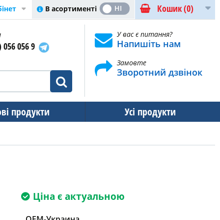
Кошик
(0)
ТАК
НІ
В асортименті
бінет
и
У вас є питання?
Напишіть нам
) 056 056 9
Замовте
Зворотний дзвінок
ові продукти
Усі продукти
Ціна є актуальною
OEM-Украина