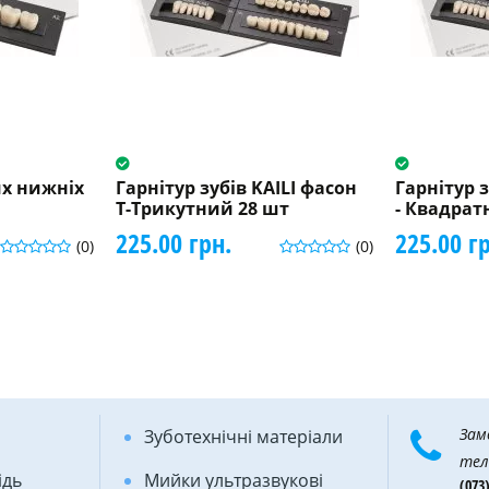
х нижніх
Гарнітур зубів KAILI фасон
Гарнітур з
Т-Трикутний 28 шт
- Квадрат
225.00 грн.
225.00 г
(0)
(0)
Зам
Зуботехнічні матеріали
тел
ідь
Мийки ультразвукові
(073)