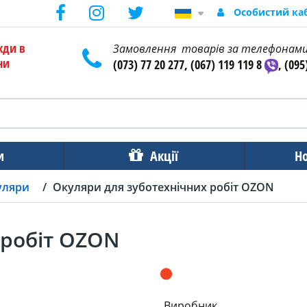
Особистий ка
жди в
Замовлення товарів за телефонам
ни
(073) 77 20 277, (067) 119 119 8
, (095
и
Акції
Н
уляри
Окуляри для зуботехнічних робіт OZON
 робіт OZON
Виробник