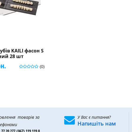
убів KAILI фасон S
ний 28 шт
рн.
(0)
овлення товарів за
У Вас є питання?
Напишіть нам
ефонами
 77 20 277,
(067) 119 119 8