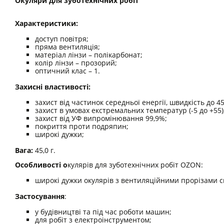
Окуляри для зуботехнічних робіт
Характеристики:
доступ повітря;
пряма вентиляція;
матеріал лінзи – полікарбонат;
колір лінзи – прозорий;
оптичний клас – 1.
Захисні властивості:
захист від частинок середньої енергії, швидкість до 45
захист в умовах екстремальних температур (-5 до +55)
захист від УФ випромінювання 99,9%;
покриття проти подряпин;
широкі дужки;
Вага:
45,0 г.
Особливості о
кулярів для зуботехнічних робіт OZON:
широкі дужки окулярів з вентиляційними прорізами сп
Застосування
:
у будівництві та під час роботи машин;
для робіт з електроінструментом;