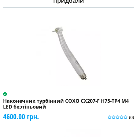
придбали
Наконечник турбінний COXO CX207-F H75-TP4 M4
LED безтіньовий
4600.00 грн.
(0)