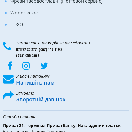
Фрези твердосплавні (Ногтевой сервис)
Woodpecker
COXO
Замовлення товарів за телефонами
073 77 20 277,
(067) 119 119 8
(095) 056 056 9
У Вас є питання?
Напишіть нам
Замовте
Зворотній дзвінок
Способи оплати:
Приват24, термінал ПриватБанку, Накладений платіж
(при доставці Новою Поштою),