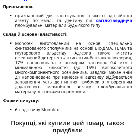
Призначення:
призначений для застосування в якості адгезійного
агенту по емалі та дентину під
світлотверднучі
пломбувальні матеріали будь-якого типу.
Склад й основні властивості:
Monotex виготовлений на основі спеціально
синтезованого сполучника на основі Біс-ДМА, ГЕМА та
глутарового альдегіду. Адгезив також містить
ефективний детергент-антисептик-бензалконіюхлорид,
17% наповнювача з розміром частинок 0,4 мкм і
мінімальною кількістю (до 15%) високолеткого
многокомпонентного розчинника. Завдяки механічній
дії наповнювача при нанесенні адгезиву відбувається
заповнення усть дентинних трубочок з утворенням
додаткового механічної зв'язку пломбувального
матеріалу зі стінками порожнини.
Форми випуску:
6 г адгезиву Monotex
Покупці, які купили цей товар, також
придбали