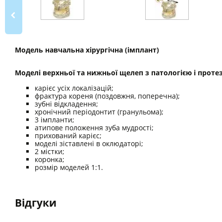
Модель навчальна хірургічна (імплант)
Моделі верхньої та нижньої щелеп з патологією і проте
карієс усіх локалізацій;
фрактура кореня (поздовжня, поперечна);
зубні відкладення;
хронічний періодонтит (гранульома);
3 імпланти;
атипове положення зуба мудрості;
прихований карієс;
моделі зіставлені в оклюдаторі;
2 містки;
коронка;
розмір моделей 1:1.
Відгуки