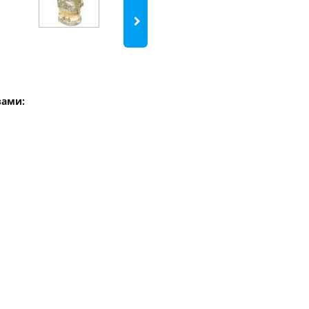
зами: