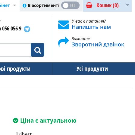
Кошик
(0)
ТАК
НІ
В асортименті
бінет
и
У вас є питання?
Напишіть нам
) 056 056 9
Замовте
Зворотний дзвінок
ові продукти
Усі продукти
Ціна є актуальною
Tribest