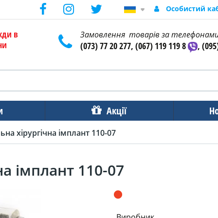
Особистий ка
жди в
Замовлення товарів за телефонам
ни
(073) 77 20 277, (067) 119 119 8
, (095
и
Акції
Н
на хірургічна імплант 110-07
а імплант 110-07
Виробник