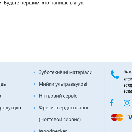
! Будьте першим, хто напише відгук.
Зам
Зуботехнічні матеріали
тел
ідь
Мийки ультразвукові
(073)
(095)
а
Нігтьовий сервіс
продукцію
Фрези твердосплавні
(Ногтевой сервис)
Woodpecker