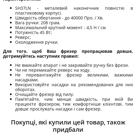
SH37LN - металевий наконечник повністю в
пластиковому корпусі.
Швидкість обертання - до 40000 Про. / Хв.
Вага ручки: 208 грам,
Максимальний крутний момент - 4,5 Н / см
Потужність 45 Вт;
Реверс;
Охолодження ручки.
Для того, щоб Ваш фрезер пропрацював довше,
дотримуйтесь наступних правил:
Не вмикайте апарат і не закривайте ручку без фрези.
Чи не перемикайте реверс на ходу.
Не перевантажуйте фрезер великими, важкими
насадками.
Використовуйте насадки на рекомендованих для них
оборотах.
Очищайте фрезер від пилу.
Пам'ятайте, чим менше швидкість, при якій Ви
працюєте фрезером, тим комфортніше клієнтові, тим
довше прослужать насадки і сам фрезер.
Покупці, які купили цей товар, також
придбали