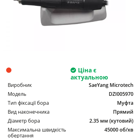
Ціна є
актуальною
Виробник
SaeYang Microtech
Модель
DZI005970
Тип фіксації бора
Муфта
Вид наконечника
Прямий
Діаметр бора
2.35 мм (кутовий)
Максимальна швидкість
45000 об/хв
обертання