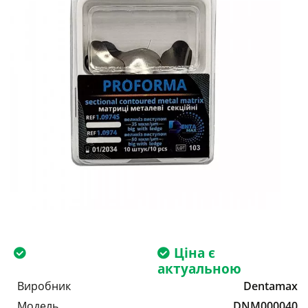
Ціна є
актуальною
Виробник
Dentamax
Модель
DNM000040