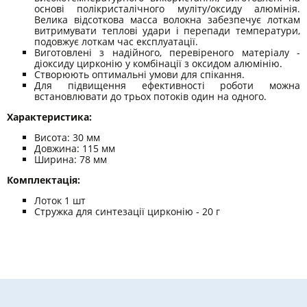
основі полікристалічного муліту/оксиду алюмінія.
Велика відсоткова масса волокна забезпечує лоткам
витримувати теплові удари і перепади температури,
подовжує лоткам час експлуатації.
Виготовлені з надійного, перевіреного матеріалу -
діоксиду цирконію у комбінації з оксидом алюмінію.
Створюють оптимальні умови для спікання.
Для підвищення ефективності роботи можна
встановлювати до трьох потоків один на одного.
Характеристика:
Висота: 30 мм
Довжина: 115 мм
Ширина: 78 ​​мм
Комплектація:
Лоток 1 шт
Стружка для синтезації цирконію - 20 г