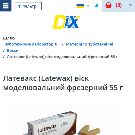
(0)
Фільтр
Шлях
Зуботехнічна лабораторія
Матеріали зуботехнічні
Воски
Латевакс (Latewax) віск моделювальний фрезерний 55 г
Латевакс (Latewax) віск
моделювальний фрезерний 55 г