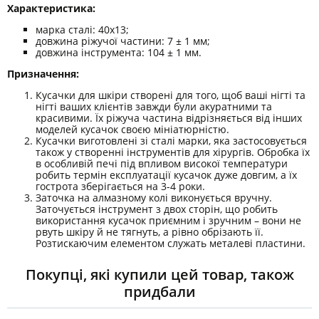
Характеристика:
марка сталі: 40х13;
довжина ріжучої частини: 7 ± 1 мм;
довжина інструмента: 104 ± 1 мм.
Призначення
:
Кусачки для шкіри створені для того, щоб ваші нігті та
нігті ваших клієнтів завжди були акуратними та
красивими. Їх ріжуча частина відрізняється від інших
моделей кусачок своєю мініатюрністю.
Кусачки виготовлені зі сталі марки, яка застосовується
також у створенні інструментів для хірургів. Обробка їх
в особливій печі під впливом високої температури
робить термін експлуатації кусачок дуже довгим, а їх
гострота зберігається на 3-4 роки.
Заточка на алмазному колі виконується вручну.
Заточується інструмент з двох сторін, що робить
використання кусачок приємним і зручним – вони не
рвуть шкіру й не тягнуть, а рівно обрізають її.
Розтискаючим елементом служать металеві пластини.
Покупці, які купили цей товар, також
придбали