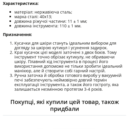
Характеристика:
матеріал: нержавіюча сталь;
марка сталі: 40х13;
довжина ріжучої частини: 11 ± 1 мм;
довжина інструмента: 110 ± 1 мм.
Призначення
:
Кусачки для шкіри стануть ідеальним вибором для
догляду за шкірою кутикул і усунення задирок.
Краї кусачок цієї моделі заточені з двох боків. Тому
інструмент точно обрізає кутикулу, не обриваючи
шкіру. Плавний хід інструмента в процесі його
використання допоможе не тільки зробити ідеальний
манікюр, але й створити собі гарний настрій.
Ручна заточка й обробка готового виробу у вакуумній
печі забезпечують неймовірно довгий термін
експлуатації інструмента, а також його гостроту, яка
залишається незмінною протягом 3-4 років.
Покупці, які купили цей товар, також
придбали