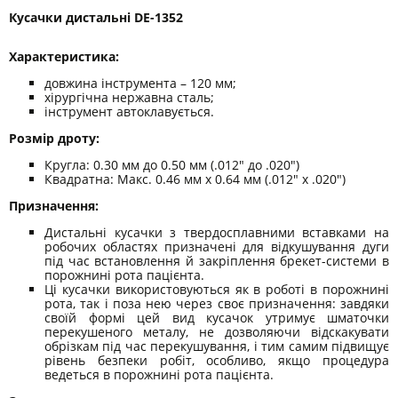
Кусачки дистальні DE-1352
Характеристика:
довжина інструмента – 120 мм;
хірургічна нержавна сталь;
інструмент автоклавується.
Розмір дроту:
Кругла: 0.30 мм до 0.50 мм (.012" до .020")
Квадратна: Макс. 0.46 мм x 0.64 мм (.012" x .020")
Призначення:
Дистальні кусачки з твердосплавними вставками на
робочих областях призначені для відкушування дуги
під час встановлення й закріплення брекет-системи в
порожнині рота пацієнта.
Ці кусачки використовуються як в роботі в порожнині
рота, так і поза нею через своє призначення: завдяки
своїй формі цей вид кусачок утримує шматочки
перекушеного металу, не дозволяючи відскакувати
обрізкам під час перекушування, і тим самим підвищує
рівень безпеки робіт, особливо, якщо процедура
ведеться в порожнині рота пацієнта.