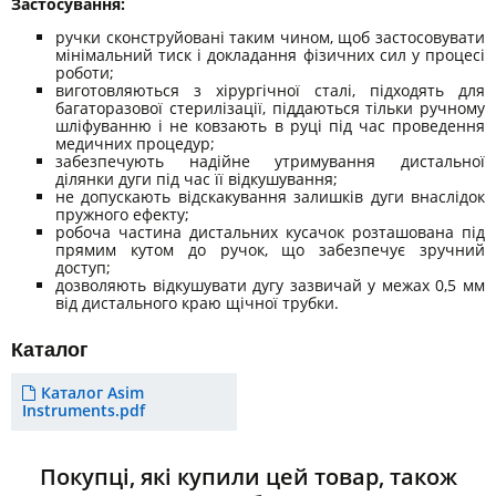
Застосування:
ручки сконструйовані таким чином, щоб застосовувати
мінімальний тиск і докладання фізичних сил у процесі
роботи;
виготовляються з хірургічної сталі, підходять для
багаторазової стерилізації, піддаються тільки ручному
шліфуванню і не ковзають в руці під час проведення
медичних процедур;
забезпечують надійне утримування дистальної
ділянки дуги під час її відкушування;
не допускають відскакування залишків дуги внаслідок
пружного ефекту;
робоча частина дистальних кусачок розташована під
прямим кутом до ручок, що забезпечує зручний
доступ;
дозволяють відкушувати дугу зазвичай у межах 0,5 мм
від дистального краю щічної трубки.
Каталог
Каталог Asim
Instruments.pdf
Покупці, які купили цей товар, також