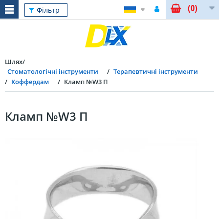
(0)
Фільтр
Шлях
Стоматологічні інструменти
Терапевтичні інструменти
Коффердам
Кламп №W3 П
Кламп №W3 П