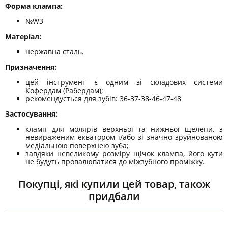
Форма клампа: ​​​​​​
№W3
Матеріал:
нержавна сталь.
Призначення:
цей інструмент є одним зі складових системи
Кофердам (Рабердам);
рекомендується для зубів: 36-37-38-46-47-48
Застосування:
кламп для молярів верхньої та нижньої щелепи, з
невираженим екватором і/або зі значно зруйнованою
медіальною поверхнею зуба;
завдяки невеликому розміру щічок клампа, його кути
не будуть провалюватися до міжзубного проміжку.
Покупці, які купили цей товар, також
придбали