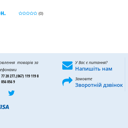
рн.
(0)
овлення товарів за
У Вас є питання?
Напишіть нам
ефонами
 77 20 277,
(067) 119 119 8
Замовте
 056 056 9
Зворотній дзвінок