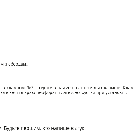
м (Рабердам);
д з клампом №7, є одним з найменш агресивних клампів. Кламп
ують зняття краю перфорації латексної хустки при установці.
! Будьте першим, хто напише відгук.