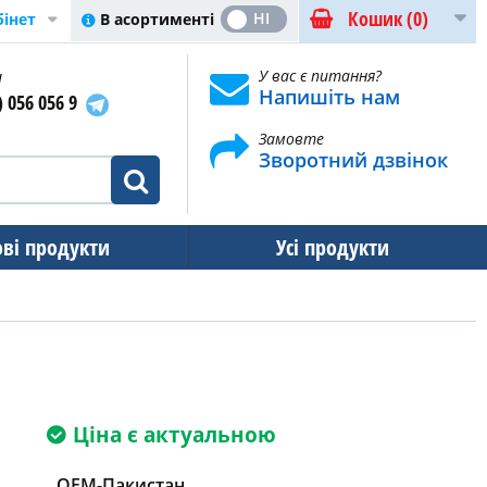
Кошик
(0)
ТАК
НІ
В асортименті
бінет
и
У вас є питання?
Напишіть нам
) 056 056 9
Замовте
Зворотний дзвінок
ові продукти
Усі продукти
Ціна є актуальною
OEM-Пакистан