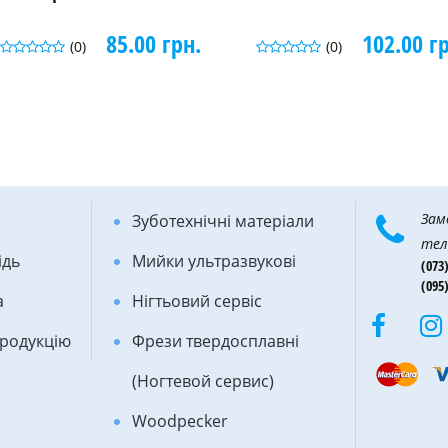
85.00 грн.
102.00 г
(0)
(0)
Зам
Зуботехнічні матеріали
тел
ідь
Мийки ультразвукові
(073)
(095)
а
Нігтьовий сервіс
продукцію
Фрези твердосплавні
(Ногтевой сервис)
Woodpecker