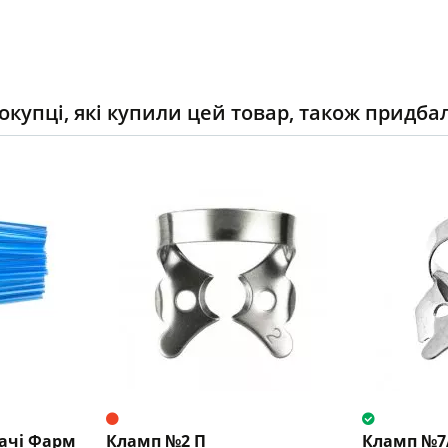
окупці, які купили цей товар, також придба
ачі Фарм
Кламп №2 П
Кламп №7A