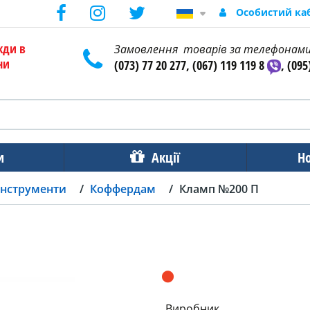
Особистий ка
жди в
Замовлення товарів за телефонам
ни
(073) 77 20 277, (067) 119 119 8
, (095
и
Акції
Н
інструменти
Коффердам
Кламп №200 П
Виробник