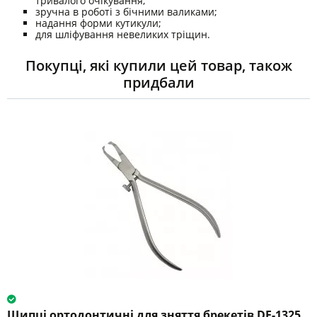
тривалого очікування;
зручна в роботі з бічними валиками;
надання форми кутикули;
для шліфування невеликих тріщин.
Покупці, які купили цей товар, також
придбали
Щипці ортодонтичні для зняття брекетів DE-1325