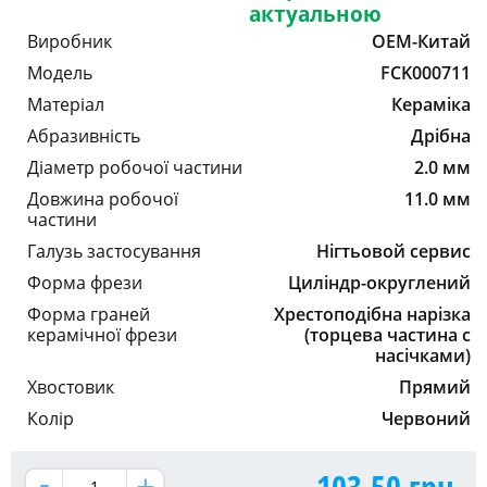
актуальною
Виробник
OEM-Китай
Модель
FCK000711
Матеріал
Кераміка
Абразивність
Дрібна
Діаметр робочої частини
2.0 мм
Довжина робочої
11.0 мм
частини
Галузь застосування
Нігтьовой сервис
Форма фрези
Циліндр-округлений
Форма граней
Хрестоподібна нарізка
керамічної фрези
(торцева частина с
насічками)
Хвостовик
Прямий
Колір
Червоний
103.50
грн.