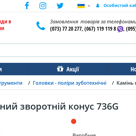
Особистий ка
жди в
Замовлення товарів за телефонам
ни
(073) 77 20 277, (067) 119 119 8
, (095
и
Акції
Н
струменти
Головки - поліри зуботехнічні
Камінь 
ний зворотній конус 736G
Виробник