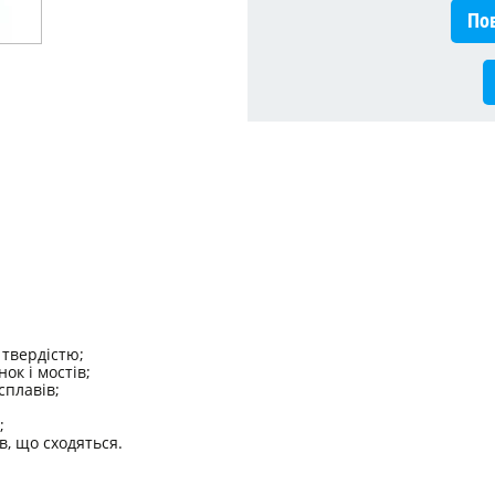
Пов
 твердістю;
ок і мостів;
сплавів;
;
в, що сходяться.