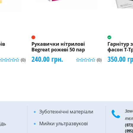
ів
Рукавички нітрилові
Гарнітур з
Begreat рожеві 50 пар
фасон Т-Т
240.00 грн.
350.00 г
(0)
(0)
Зам
Зуботехнічні матеріали
тел
ідь
Мийки ультразвукові
(073)
(095)