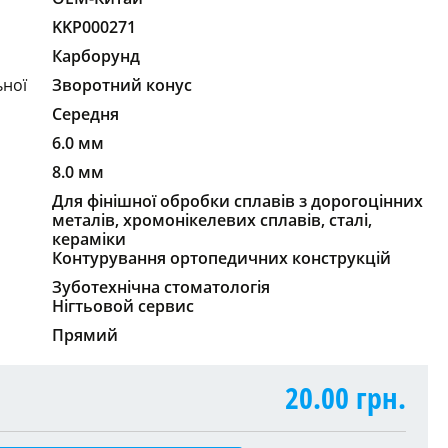
KKP000271
Карборунд
ьної
Зворотний конус
Середня
6.0 мм
8.0 мм
Для фінішної обробки сплавів з дорогоцінних
металів, хромонікелевих сплавів, сталі,
кераміки
Контурування ортопедичних конструкцій
Зуботехнічна стоматологія
Нігтьовой сервис
Прямий
20.00
грн.