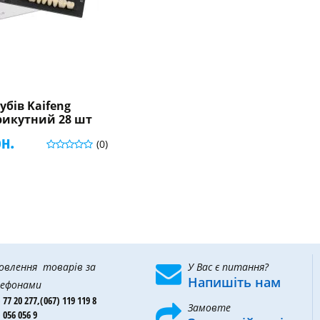
убів Kaifeng
рикутний 28 шт
рн.
(0)
овлення товарів за
У Вас є питання?
Напишіть нам
ефонами
 77 20 277,
(067) 119 119 8
Замовте
 056 056 9