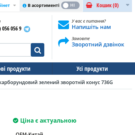
Кошик
(0)
ТАК
НІ
В асортименті
бінет
и
У вас є питання?
Напишіть нам
) 056 056 9
Замовте
Зворотний дзвінок
ові продукти
Усі продукти
карборундовий зелений зворотній конус 736G
Ціна є актуальною
OEM-Китай