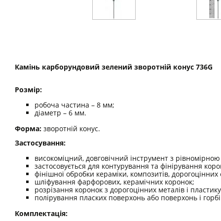
Камінь карборундовий зелений зворотній конус 736G
Розмір:
робоча частина – 8 мм;
діаметр – 6 мм.
Форма:
зворотній конус.
Застосування:
високоміцний, довговічний інструмент з рівномірною
застосовується для контурування та фінірування корон
фінішної обробки кераміки, композитів, дорогоцінних 
шліфування фарфорових, керамічних коронок;
розрізання коронок з дорогоцінних металів і пластику
полірування пласких поверхонь або поверхонь і горбі
Комплектація: