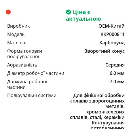
Ціна є
актуальною
Виробник
OEM-Китай
Модель
KKP000811
Матеріал
Карборунд
Форма головки
Зворотний конус
полірувальної
Абразивність
Середня
Діаметр робочої частини
6.0 мм
Довжина робочої
7.0 мм
частини
Полірувальні системи
Для фінішної обробки
сплавів з дорогоцінних
металів,
хромонікелевих
сплавів, сталі, кераміки
Контурування
ортопедичних