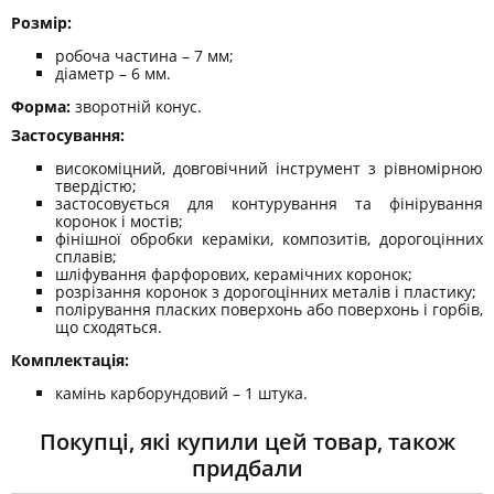
Розмір:
робоча частина – 7 мм;
діаметр – 6 мм.
Форма:
зворотній конус.
Застосування:
високоміцний, довговічний інструмент з рівномірною
твердістю;
застосовується для контурування та фінірування
коронок і мостів;
фінішної обробки кераміки, композитів, дорогоцінних
сплавів;
шліфування фарфорових, керамічних коронок;
розрізання коронок з дорогоцінних металів і пластику;
полірування пласких поверхонь або поверхонь і горбів,
що сходяться.
Комплектація:
камінь карборундовий – 1 штука.
Покупці, які купили цей товар, також
придбали