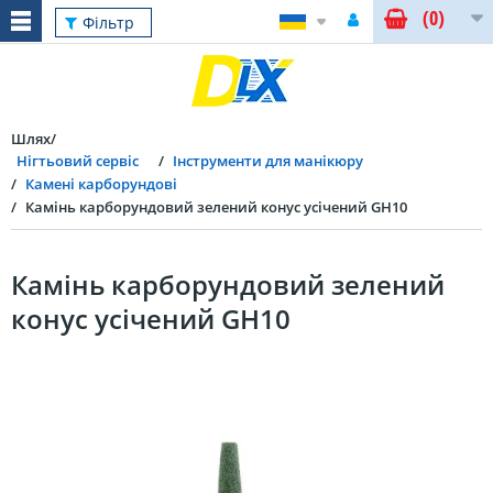
(0)
Фільтр
Шлях
Нігтьовий сервіс
Інструменти для манікюру
Камені карборундові
Камінь карборундовий зелений конус усічений GH10
Камінь карборундовий зелений
конус усічений GH10