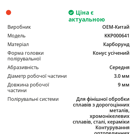
Ціна є
актуальною
Виробник
OEM-Китай
Модель
KKP000641
Матеріал
Карборунд
Форма головки
Конус усічений
полірувальної
Абразивність
Середня
Діаметр робочої частини
3.0 мм
Довжина робочої
9 мм
частини
Полірувальні системи
Для фінішної обробки
сплавів з дорогоцінних
металів,
хромонікелевих
сплавів, сталі, кераміки
Контурування
ортопедичних