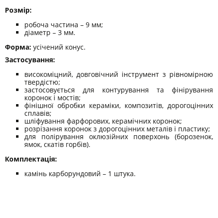
Розмір:
робоча частина – 9 мм;
діаметр – 3 мм.
Форма:
усічений конус.
Застосування:
високоміцний, довговічний інструмент з рівномірною
твердістю;
застосовується для контурування та фінірування
коронок і мостів;
фінішної обробки кераміки, композитів, дорогоцінних
сплавів;
шліфування фарфорових, керамічних коронок;
розрізання коронок з дорогоцінних металів і пластику;
для полірування оклюзійних поверхонь (борозенок,
ямок, скатів горбів).
Комплектація:
камінь карборундовий – 1 штука.