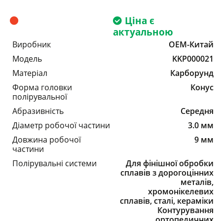
Ціна є
актуальною
Виробник
OEM-Китай
Модель
KKP000021
Матеріал
Карборунд
Форма головки
Конус
полірувальної
Абразивність
Середня
Діаметр робочої частини
3.0 мм
Довжина робочої
9 мм
частини
Полірувальні системи
Для фінішної обробки
сплавів з дорогоцінних
металів,
хромонікелевих
сплавів, сталі, кераміки
Контурування
ортопедичних