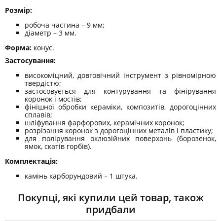
Розмір:
робоча частина – 9 мм;
діаметр – 3 мм.
Форма:
конус.
Застосування:
високоміцний, довговічний інструмент з рівномірною
твердістю;
застосовується для контурування та фінірування
коронок і мостів;
фінішної обробки кераміки, композитів, дорогоцінних
сплавів;
шліфування фарфорових, керамічних коронок;
розрізання коронок з дорогоцінних металів і пластику;
для полірування оклюзійних поверхонь (борозенок,
ямок, скатів горбів).
Комплектація:
камінь карборундовий – 1 штука.
Покупці, які купили цей товар, також
придбали