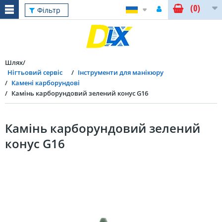
(0)
Фільтр
Шлях
Нігтьовий сервіс
Інструменти для манікюру
Камені карборундові
Камінь карборундовий зелений конус G16
Камінь карборундовий зелений
конус G16