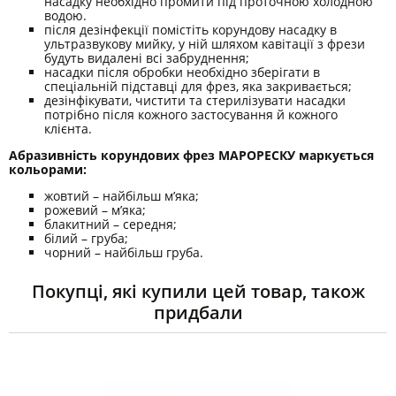
насадку необхідно промити під проточною холодною
водою.
після дезінфекції помістіть корундову насадку в
ультразвукову мийку, у ній шляхом кавітації з фрези
будуть видалені всі забруднення;
насадки після обробки необхідно зберігати в
спеціальній підставці для фрез, яка закривається;
дезінфікувати, чистити та стерилізувати насадки
потрібно після кожного застосування й кожного
клієнта.
Абразивність корундових фрез МАРОРЕСКУ маркується
кольорами:
жовтий – найбільш м’яка;
рожевий – м’яка;
блакитний – середня;
білий – груба;
чорний – найбільш груба.
Покупці, які купили цей товар, також
придбали