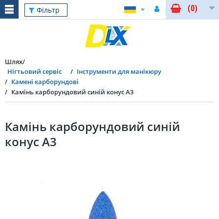
(0)
Фільтр
Шлях
Нігтьовий сервіс
Інструменти для манікюру
Камені карборундові
Камінь карборундовий синій конус A3
Камінь карборундовий синій
конус A3