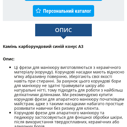
Персональний каталог
ОПИС
Камінь карборундовий синій конус А3
Опис:
Ці фрези для манікюру виготовляються з керамічного
матеріалу (корунду). Корундові насадки мають відносно
м'яку абразивну поверхню, зберігають свої якості
навіть при стиранні. За рахунок цього корундові бори
для манікюру не здатні травмувати шкіру або
натуральні нігті, тому підходять для роботи з найбільш
делікатними ділянками. Ми рекомендуємо купити
корундові фрези для апаратного манікюру початківцям
майстрам, адже з такими насадками набагато простіше
розвивати навички без ризику для клієнта.
Корундові фрези для апаратного манікюру та
педикюру застосовуються для фінішної обробки шкіри,
після використання твердосплавних, керамічних або
алмазних борів.