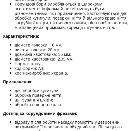
Корундові бори виробляються в широкому
асортименті, їх форма й розмір можуть бути
різноманітними, як і призначення. Застосовуються для
обробки кутикули, поверхні нігтя й вільного краю нігтя,
загрубілої шкіри, нігтьового валика, нігтьової пластини,
міжпальцевих проміжків, корекції штучних нігтів.
Характеристика:
діаметр головки: 10 мм;
висота головки: 20 мм;
довжина хвостовика: 55 мм;
діаметр хвостовика: 2,35 мм
форма: конус;
код форми: А3;
країна-виробник: Україна.
Призначення:
для обробки кутикули;
обробка поверхні нігтя;
шліфування шкіри;
обробка вільного краю.
Догляд за корундовими фрезами:
відразу після роботи насадку помістіть у дезрозчин,
витримайте її в розчині необхідний час. Після цього