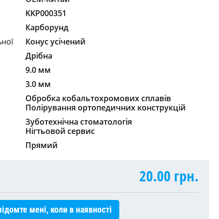
KKP000351
Карборунд
ьної
Конус усічений
Дрібна
9.0 мм
3.0 мм
Обробка кобальтохромових сплавів
Полірування ортопедичних конструкцій
Зуботехнічна стоматологія
Нігтьовой сервис
Прямий
20.00
грн.
ідомте мені, коли в наявності