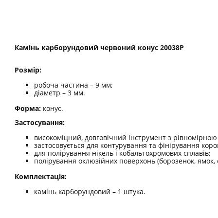
Камінь карборундовий червоний конус 20038P
Розмір:
робоча частина – 9 мм;
діаметр – 3 мм.
Форма:
конус.
Застосування:
високоміцний, довговічний інструмент з рівномірною
застосовується для контурування та фінірування корон
для полірування нікель і кобальтохромових сплавів;
полірування оклюзійних поверхонь (борозенок, ямок, с
Комплектація:
камінь карборундовий – 1 штука.