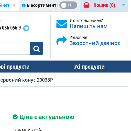
Кошик
(0)
ТАК
НІ
В асортименті
бінет
и
У вас є питання?
Напишіть нам
) 056 056 9
Замовте
Зворотний дзвінок
ові продукти
Усі продукти
ервоний конус 20038P
Ціна є актуальною
OEM-Китай