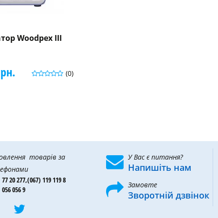
тор Woodpex III
грн.
(0)
овлення товарів за
У Вас є питання?
Напишіть нам
ефонами
 77 20 277,
(067) 119 119 8
Замовте
 056 056 9
Зворотній дзвінок