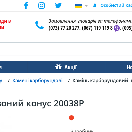
Особистий ка
жди в
Замовлення товарів за телефонам
ни
(073) 77 20 277, (067) 119 119 8
, (095
и
Акції
Н
у
Камені карборундові
Камінь карборундовий ч
оний конус 20038P
Виробник