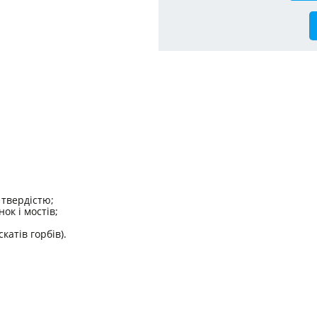
 твердістю;
ок і мостів;
катів горбів).