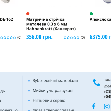
DE-162
Матрична стрічка
Апекслока
металева 0.3 х 6 мм
Hahnenkratt (Ханекрат)
356.00 грн.
6375.00 
(0)
(0)
Зам
Зуботехнічні матеріали
тел
ідь
Мийки ультразвукові
(073)
(095)
а
Нігтьовий сервіс
продукцію
Фрези твердосплавні