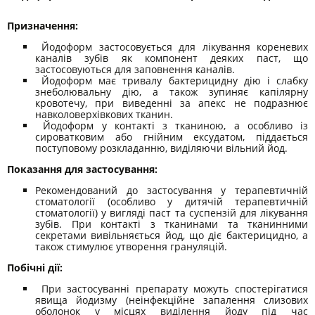
Призначення:
Йодоформ застосовується для лікування кореневих
каналів зубів як компонент деяких паст, що
застосовуються для заповнення каналів.
Йодоформ має тривалу бактерицидну дію і слабку
знеболювальну дію, а також зупиняє капілярну
кровотечу, при виведенні за апекс не подразнює
навколоверхівкових тканин.
Йодоформ у контакті з тканиною, а особливо із
сироватковим або гнійним ексудатом, піддається
поступовому розкладанню, виділяючи вільний йод.
Показання для застосування:
Рекомендований до застосування у терапевтичній
стоматології (особливо у дитячій терапевтичній
стоматології) у вигляді паст та суспензій для лікування
зубів. При контакті з тканинами та тканинними
секретами вивільняється йод, що діє бактерицидно, а
також стимулює утворення грануляцій.
Побічні дії:
При застосуванні препарату можуть спостерігатися
явища йодизму (неінфекційне запалення слизових
оболонок у місцях виділення йоду під час