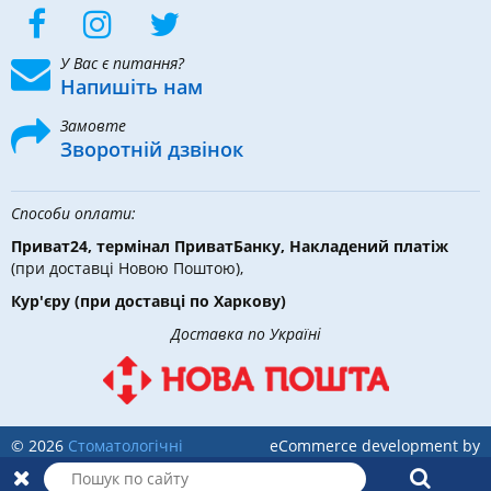
У Вас є питання?
Напишіть нам
Замовте
Зворотній дзвінок
Способи оплати:
Приват24, термінал ПриватБанку, Накладений платіж
(при доставці Новою Поштою),
Кур'єру
(при доставці по Харкову)
Доставка по Україні
© 2026
Стоматологічні
eCommerce development by
інструменти, матеріали та
Holbi
обладнання
в DLX