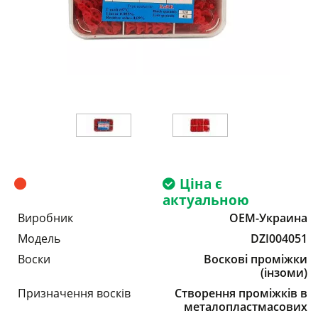
Ціна є
актуальною
Виробник
OEM-Украина
Модель
DZI004051
Воски
Воскові проміжки
(інзоми)
Призначення восків
Створення проміжків в
металопластмасових